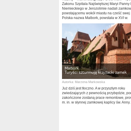
Zakonu Szpitala Najświętszej Maryi Pann
Niemieckiego w Jerozolimie nadali zamkowi
powstającemu wokół miastu na cześć swej p
Polska nazwa Malbork, powstała w XVI w.
Malbork
Turyści szturmują krzyżacki zamek
Autorka:
Marzena Markowska
Już dziś jest tłoczno. A w przyszłym roku
zwiedzających z pewnością przybędzie, p
zakończone zostaną prace remontowe, pr
m. in. w słynnej zamkowej kaplicy św. Anny.