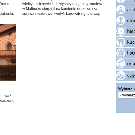
y Domu
wielcy mistrzowie i ich wysocy urzędnicy zamieszkali
arc
 i
w Malborku cierpieli na kamienie nerkowe (za
atronki.
sprawą niezdrowej wody), kurowali się tutejszą.
cme
his
kuc
lis
mia
szla
Wybierz k
onieważ
owadzone