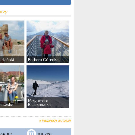
orzy
udziński
Barbara Górecka
Małgorzata
uławska
Raczkowska
»
wszyscy autorzy
ywnie
muzea