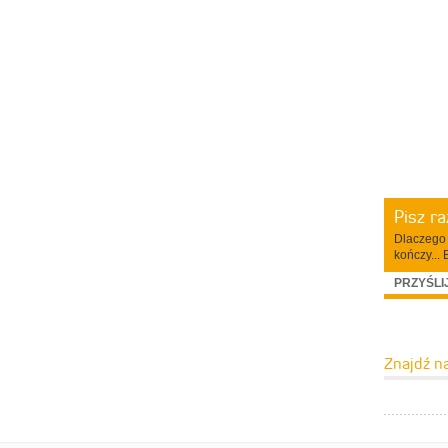
Pisz r
Dlaczego 
kończy... 
PRZYŚLI
Znajdź n