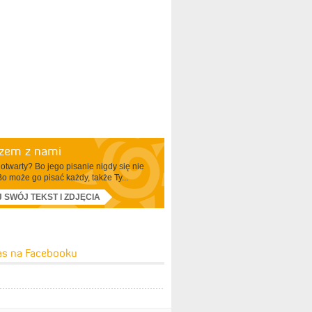
azem z nami
otwarty? Bo jego pisanie nigdy się nie
Bo może go pisać każdy, także Ty...
J SWÓJ TEKST I ZDJĘCIA
as na Facebooku