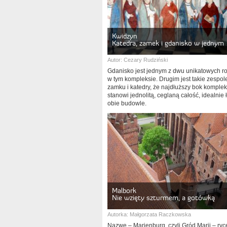
Kwidzyn
Katedra, zamek i gdanisko w jednym
Autor:
Cezary Rudziński
Gdanisko jest jednym z dwu unikatowych r
w tym kompleksie. Drugim jest takie zespol
zamku i katedry, że najdłuższy bok komple
stanowi jednolitą, ceglaną całość, idealnie
obie budowle.
Malbork
Nie wzięty szturmem, a gotówką
Autorka:
Małgorzata Raczkowska
Nazwę – Marienburg, czyli Gród Marii – ryc