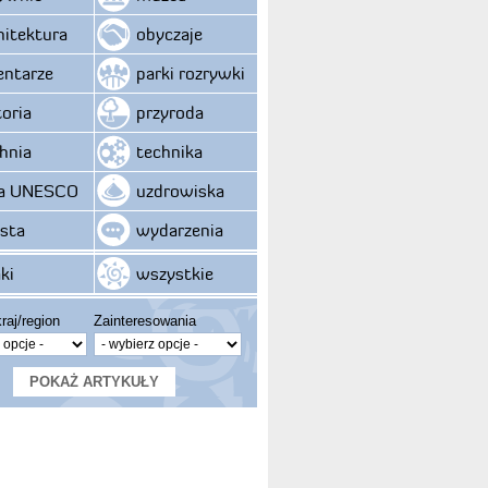
hitektura
obyczaje
ntarze
parki rozrywki
toria
przyroda
hnia
technika
ta UNESCO
uzdrowiska
sta
wydarzenia
ki
wszystkie
raj/region
Zainteresowania