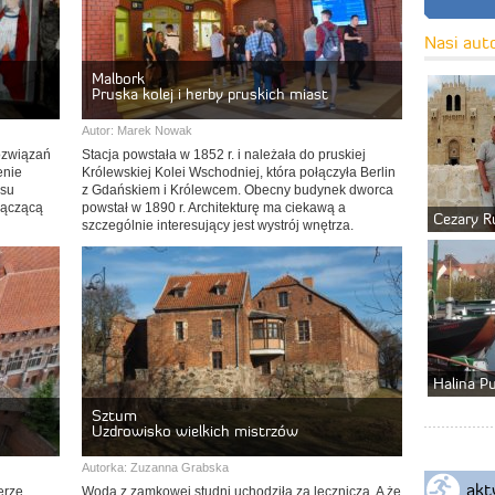
Nasi aut
Malbork
Pruska kolej i herby pruskich miast
Autor:
Marek Nowak
ozwiązań
Stacja powstała w 1852 r. i należała do pruskiej
enie
Królewskiej Kolei Wschodniej, która połączyła Berlin
ksu
z Gdańskiem i Królewcem. Obecny budynek dworca
 łączącą
powstał w 1890 r. Architekturę ma ciekawą a
Cezary R
szczególnie interesujący jest wystrój wnętrza.
Halina P
Sztum
Uzdrowisko wielkich mistrzów
Autorka:
Zuzanna Grabska
akt
erze
Woda z zamkowej studni uchodziła za leczniczą. A że