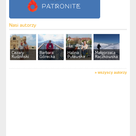
Nasi autorzy
Cezary
Barbara
Halina
Małgorzata
Rudziński
Górecka
Puławska
Raczkowska
»
wszyscy autorzy