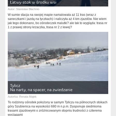
Łatwy stok w środku wsi
Autor:
Stanisław Błachnio
W sumie stacja na swojej mapie namalowała aż 11 tras (wraz z
saneczkami i jazdą na tyczkach) i naliczyła aż 4 km zjazdów. Nie wiem
jak tego dokonano, bo ośrodeczek malutki? ale tak to wygląda: trasa nr
1 z prawej strony krzaczka, trasa nr 2 z lewej?
Tylicz
Na narty, na spacer, na zwiedzanie
Autorka:
Renata Majek
To rodzinny ośrodek położony w samym Tyliczu na północnych stokach
góry Szubienica na wysokości 680 m n.p.m. Dysponuje siedmioma
trasami zjazdowymi o zróżnicowanym stopniu trudności z czterema
wyciągami