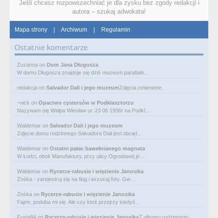
Jeśli chcesz rozpowszechniać je dla zysku bez zgody redakcji i
autora – szukaj adwokata!
Mapa strony
|
Archiwum
|
Regulamin
Ostatnie komentarze
Zuzanna
on
Dom Jana Długosza
W domu Długosza znajduje się dziś muzeum parafialn…
redakcja
on
Salvador Dali i jego muzeum
Zdjęcia zmienione.
~nick
on
Opactwo cystersów w Podklasztorzu
Nazywam się Wełpa Wiesław ur. 23 06 1936r na Podkl…
Waldemar
on
Salvador Dali i jego muzeum
Zdjęcie domu rodzinnego Salvadora Dali jest obcięt…
Waldemar
on
Ostatni pałac bawełnianego magnata
W Łodzi, obok Manufaktury, przy ulicy Ogrodowej je…
Waldemar
on
Rycerze-rabusie i więzienie Janosika
Zośka - zarejestruj się na flog i wrzucaj foty. Gw…
Zośka
on
Rycerze-rabusie i więzienie Janosika
Fajne, podoba mi się. Ale czy ktoś przejrzy kiedyś…
Fusia84
on
Rycerze-rabusie i więzienie Janosika
Z albumu rodzinnego.