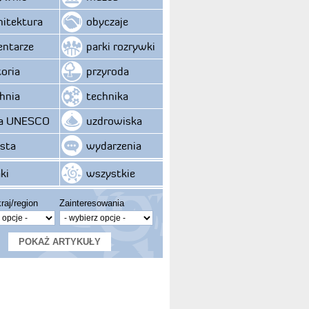
hitektura
obyczaje
ntarze
parki rozrywki
toria
przyroda
hnia
technika
ta UNESCO
uzdrowiska
sta
wydarzenia
ki
wszystkie
raj/region
Zainteresowania