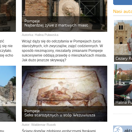
Nasi aut
Pompeje
Najbardziej żywe z martwych miast
Autorka:
Halina Puławska
zić
Wciąż dąży się do odczytania w Pompejach życia
 się nie
starożytnych, ich zwyczajów, zajęć codziennych. W
czytało.
sposób niezmącony, niezatarty zmianami Pompeje
 się echo
sukcesywnie oddają prawdę o mieszkańcach miasta.
Cezary R
Jak dużo jeszcze skrywają?
Halina P
Pompeje
Seks starożytnych u stóp Wezuwiusza
Autor:
Waldemar Rusek
akt
anu.
Ściany domów zdobiono erotycznymi freskami.