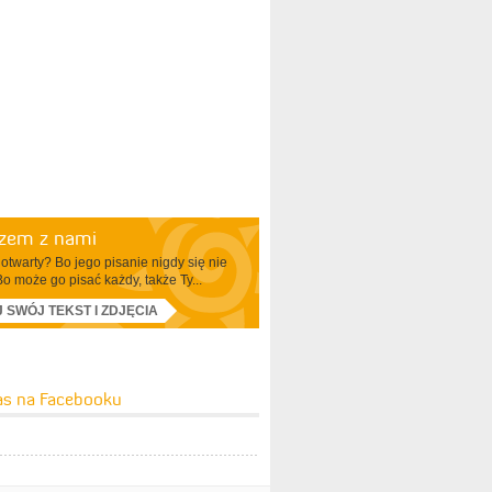
azem z nami
otwarty? Bo jego pisanie nigdy się nie
Bo może go pisać każdy, także Ty...
J SWÓJ TEKST I ZDJĘCIA
as na Facebooku