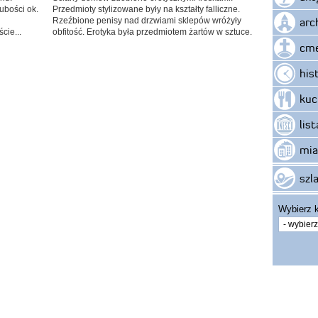
ubości ok.
Przedmioty stylizowane były na kształty falliczne.
arc
Rzeźbione penisy nad drzwiami sklepów wróżyły
cie...
obfitość. Erotyka była przedmiotem żartów w sztuce.
cme
his
kuc
lis
mia
szla
Wybierz k