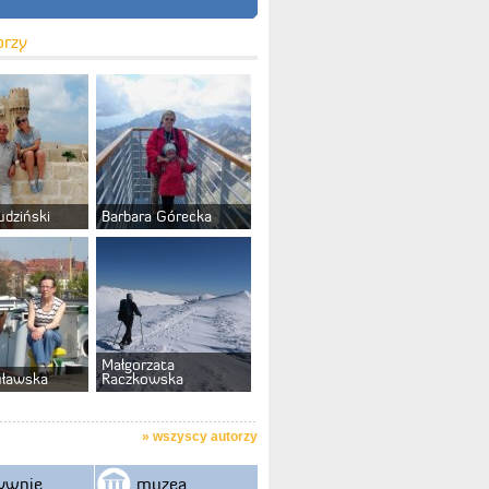
orzy
udziński
Barbara Górecka
Małgorzata
uławska
Raczkowska
»
wszyscy autorzy
ywnie
muzea