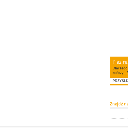
Pisz r
Dlaczego 
kończy... 
PRZYŚLI
Znajdź n