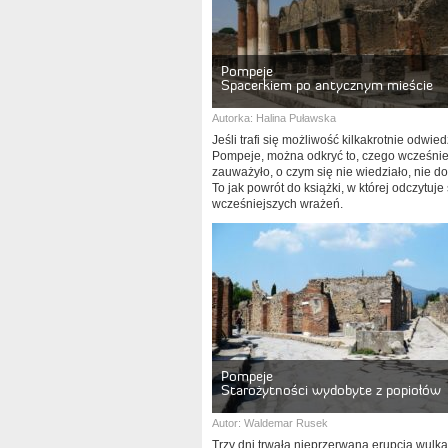
Pompeje
Spacerkiem po antycznym mieście
Autorka:
Halina Puławska
Jeśli trafi się możliwość kilkakrotnie odwied
Pompeje, można odkryć to, czego wcześniej
zauważyło, o czym się nie wiedziało, nie do
To jak powrót do książki, w której odczytuje
wcześniejszych wrażeń.
Pompeje
Starożytności wydobyte z popiołów
Autor:
Waldemar Rusek
Trzy dni trwała nieprzerwana erupcja wulk