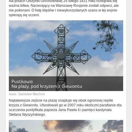
Na polach Olszynki Grochowskiej 25 lutego 1831 roku rozegrała się
ważna bitwa. Nacierający na Warszawę Rosjanie zostali odparci, ale
nie pokonani. O listę błędów i niewykorzystanych szans w tej wojnie
spierają się uczeni.
Pustkowo
Na plaży, pod krzyżem z Giewontu
Autor:
Stanisław Błachnio
Najłatwiejsze zejście na plażę znajduje się obok ogromnej repliki
krzyża z Giewontu. Ufundowali go w 2007 roku okoliczni parafianie dla
uczczenia pontyfikatu papieża Jana Pawła II i pamięci kardynała
Stefana Wyszyńskiego.