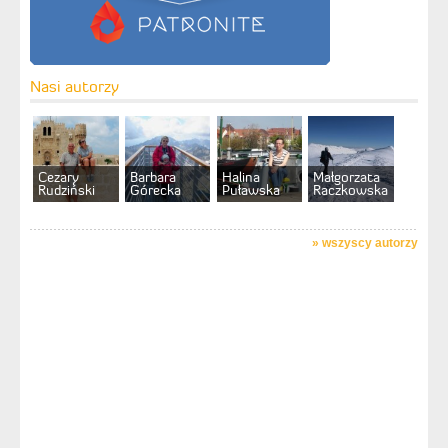
Nasi autorzy
Cezary
Barbara
Halina
Małgorzata
Rudziński
Górecka
Puławska
Raczkowska
»
wszyscy autorzy