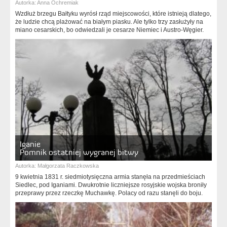
Autorka:
Anna Ochremiak
Wzdłuż brzegu Bałtyku wyrósł rząd miejscowości, które istnieją dlatego,
że ludzie chcą plażować na białym piasku. Ale tylko trzy zasłużyły na
miano cesarskich, bo odwiedzali je cesarze Niemiec i Austro-Węgier.
Iganie
Pomnik ostatniej wygranej bitwy
Autorka:
Małgorzata Raczkowska
9 kwietnia 1831 r. siedmiotysięczna armia stanęła na przedmieściach
Siedlec, pod Iganiami. Dwukrotnie liczniejsze rosyjskie wojska broniły
przeprawy przez rzeczkę Muchawkę. Polacy od razu stanęli do boju.