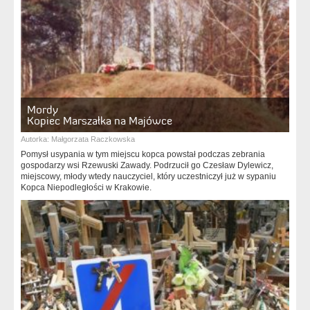
Mordy
Kopiec Marszałka na Majówce
Autorka:
Małgorzata Raczkowska
Pomysł usypania w tym miejscu kopca powstał podczas zebrania
gospodarzy wsi Rzewuski Zawady. Podrzucił go Czesław Dylewicz,
miejscowy, młody wtedy nauczyciel, który uczestniczył już w sypaniu
Kopca Niepodległości w Krakowie.