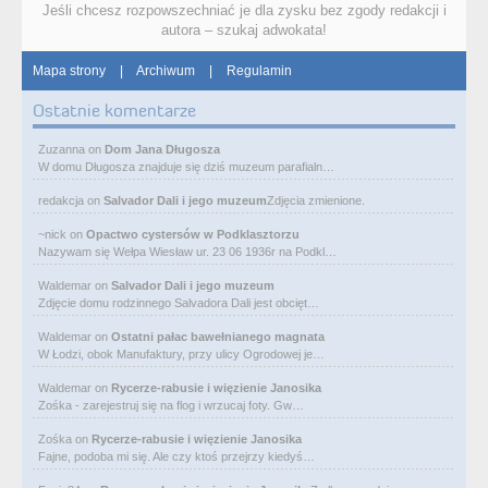
Jeśli chcesz rozpowszechniać je dla zysku bez zgody redakcji i
autora – szukaj adwokata!
Mapa strony
|
Archiwum
|
Regulamin
Ostatnie komentarze
Zuzanna
on
Dom Jana Długosza
W domu Długosza znajduje się dziś muzeum parafialn…
redakcja
on
Salvador Dali i jego muzeum
Zdjęcia zmienione.
~nick
on
Opactwo cystersów w Podklasztorzu
Nazywam się Wełpa Wiesław ur. 23 06 1936r na Podkl…
Waldemar
on
Salvador Dali i jego muzeum
Zdjęcie domu rodzinnego Salvadora Dali jest obcięt…
Waldemar
on
Ostatni pałac bawełnianego magnata
W Łodzi, obok Manufaktury, przy ulicy Ogrodowej je…
Waldemar
on
Rycerze-rabusie i więzienie Janosika
Zośka - zarejestruj się na flog i wrzucaj foty. Gw…
Zośka
on
Rycerze-rabusie i więzienie Janosika
Fajne, podoba mi się. Ale czy ktoś przejrzy kiedyś…