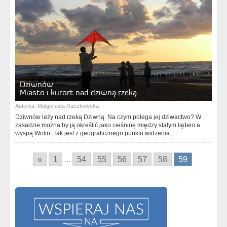
Dziwnów
Miasto i kurort nad dziwną rzeką
Autorka:
Małgorzata Raczkowska
Dziwnów leży nad rzeką Dziwną. Na czym polega jej dziwactwo? W
zasadzie można by ją określić jako cieśninę między stałym lądem a
wyspą Wolin. Tak jest z geograficznego punktu widzenia...
«
1
...
54
55
56
57
58
59