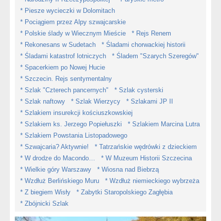
* Piesze wycieczki w Dolomitach
* Pociągiem przez Alpy szwajcarskie
* Polskie ślady w Wiecznym Mieście
* Rejs Renem
* Rekonesans w Sudetach
* Śladami chorwackiej historii
* Śladami katastrof lotniczych
* Śladem "Szarych Szeregów"
* Spacerkiem po Nowej Hucie
* Szczecin. Rejs sentymentalny
* Szlak "Czterech pancernych"
* Szlak cysterski
* Szlak naftowy
* Szlak Wierzycy
* Szlakami JP II
* Szlakiem insurekcji kościuszkowskiej
* Szlakiem ks. Jerzego Popiełuszki
* Szlakiem Marcina Lutra
* Szlakiem Powstania Listopadowego
* Szwajcaria? Aktywnie!
* Tatrzańskie wędrówki z dzieckiem
* W drodze do Macondo…
* W Muzeum Historii Szczecina
* Wielkie góry Warszawy
* Wiosna nad Biebrzą
* Wzdłuż Berlińskiego Muru
* Wzdłuż niemieckiego wybrzeża
* Z biegiem Wisły
* Zabytki Staropolskiego Zagłębia
* Zbójnicki Szlak