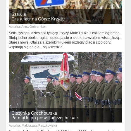
Szawle
Gra wiatr na Górze Krzyży
Autorka:
Anna Ochremiak
Setki, tysiące, dziesiątki tysięcy krzyży. Małe i duże, i całkiem ogromne.
Stoją jedne obok drugich, opierają się o siebie nawzajem, wiszą, leżą...
Stare i nowe. Otaczają szerokim łukiem rozległy plac u stóp góry,
wspinają się na nią... są wszędzie.
Olszynka Grochowska
Pamiątki po powstańczej bitwie
Autorka:
Małgorzata Raczkowska