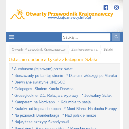
Otwarty Przewodnik Krajoznawczy
Zainteresowania
Szlaki
Ostatnio dodane artykuły z kategorii: Szlaki
* Autobusem (rejsowym) przez świat
* Bieszczady po tamtej stronie
* Diariusz włóczęgi po Maroku
* Drewniane świątynie UNESCO
* Galapagos. Śladem Karola Darwina
* Grossglockner 2:1. Relacja z wyprawy
* Jedwabny Szlak
* Kamperem na Nordkapp
* Kolumbia to pasja
* Kraków: od kopca do kopca
* Mont Blanc. Na dachu Europy
* Na jeziorach Brandenburgii
* Nad polskie morze
* Najwyższe szczyty Skandynawii
* Narodziny II Rzeczypospolitej
* Paryskie metro