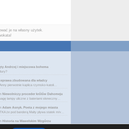
wać je na własny użytek.
wokata!
ęty Andrzej i miejscowa bohema
dury?
zeprawa zbudowana dla władcy
 Anny pierwotnie kaplica rzymsko-katoli…
n
Niewolniczy proceder królów Dahomeju
agę lampy uliczne z bateriami słoneczny…
n
Adam Asnyk. Poeta z mojego miasta
A że pod banderą Malty pływa statek m/v…
n
Historia na Wawelskim Wzgórzu
ria Skotnicki (1775–1808). Portret Mich…