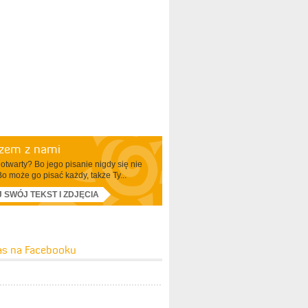
azem z nami
otwarty? Bo jego pisanie nigdy się nie
Bo może go pisać każdy, także Ty...
J SWÓJ TEKST I ZDJĘCIA
as na Facebooku