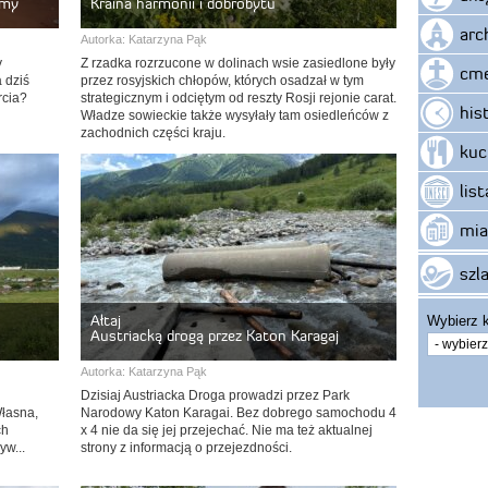
amy
Kraina harmonii i dobrobytu
arc
Autorka:
Katarzyna Pąk
y
Z rzadka rozrzucone w dolinach wsie zasiedlone były
cme
 dziś
przez rosyjskich chłopów, których osadzał w tym
rcia?
strategicznym i odciętym od reszty Rosji rejonie carat.
his
Władze sowieckie także wysyłały tam osiedleńców z
zachodnich części kraju.
kuc
lis
mia
szla
Ałtaj
Wybierz k
Austriacką drogą przez Katon Karagaj
Autorka:
Katarzyna Pąk
Dzisiaj Austriacka Droga prowadzi przez Park
Własna,
Narodowy Katon Karagai. Bez dobrego samochodu 4
ch
x 4 nie da się jej przejechać. Nie ma też aktualnej
yw...
strony z informacją o przejezdności.