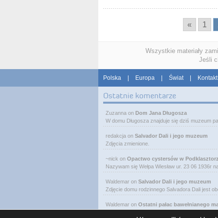
«
1
Wszystkie materiały zam
Jeśli 
Polska
|
Europa
|
Świat
|
Kontakt
Ostatnie komentarze
Zuzanna
on
Dom Jana Długosza
W domu Długosza znajduje się dziś muzeum pa
redakcja
on
Salvador Dali i jego muzeum
Zdjęcia zmienione.
~nick
on
Opactwo cystersów w Podklasztor
Nazywam się Wełpa Wiesław ur. 23 06 1936r 
Waldemar
on
Salvador Dali i jego muzeum
Zdjęcie domu rodzinnego Salvadora Dali jest o
Waldemar
on
Ostatni pałac bawełnianego m
W Łodzi, obok Manufaktury, przy ulicy Ogrodo