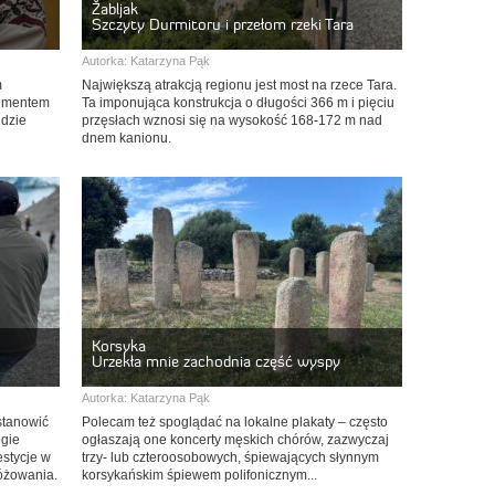
Žabljak
Szczyty Durmitoru i przełom rzeki Tara
Autorka:
Katarzyna Pąk
m
Największą atrakcją regionu jest most na rzece Tara.
lementem
Ta imponująca konstrukcja o długości 366 m i pięciu
gdzie
przęsłach wznosi się na wysokość 168-172 m nad
dnem kanionu.
Korsyka
Urzekła mnie zachodnia część wyspy
Autorka:
Katarzyna Pąk
ustanowić
Polecam też spoglądać na lokalne plakaty – często
ogie
ogłaszają one koncerty męskich chórów, zazwyczaj
estycje w
trzy- lub czteroosobowych, śpiewających słynnym
różowania.
korsykańskim śpiewem polifonicznym...