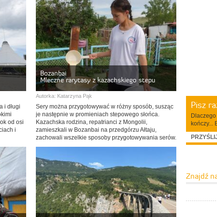
Bozanbai
Mleczne rarytasy z kazachskiego stepu
Autorka:
Katarzyna Pąk
Pisz r
 i długi
Sery można przygotowywać w różny sposób, susząc
okimi
je następnie w promieniach stepowego słońca.
Dlaczego 
ok od osi
Kazachska rodzina, repatrianci z Mongolii,
kończy... 
iach i
zamieszkali w Bozanbai na przedgórzu Ałtaju,
PRZYŚLI
zachowali wszelkie sposoby przygotowywania serów.
Znajdź n