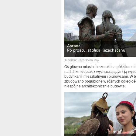
Astana
Po prostu: stolica Kazachstanu
Autorka:
Katarzyna Pąk
Oś główna miasta to szeroki na pół kilometra
na 2,2 km deptak z wyznaczającymi ją wys
budynkami mieszkalnymi i biurowcami. W b
zbudowano pogubione w różnych odległośc
niespójne architektonicznie budowle.