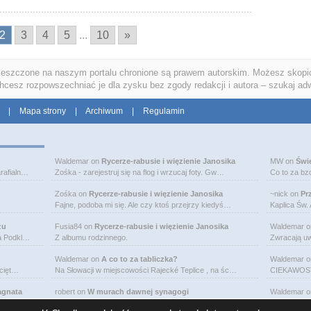
2
3
4
5
...
10
»
ieszczone na naszym portalu chronione są prawem autorskim. Możesz skopio
chcesz rozpowszechniać je dla zysku bez zgody redakcji i autora – szukaj ad
|
Mapa strony
|
Archiwum
|
Regulamin
Waldemar
on
Rycerze-rabusie i więzienie Janosika
MW
on
Świ
rafialn…
Zośka - zarejestruj się na flog i wrzucaj foty. Gw…
Co to za bz
Zośka
on
Rycerze-rabusie i więzienie Janosika
~nick
on
Pr
Fajne, podoba mi się. Ale czy ktoś przejrzy kiedyś…
Kaplica Św.
zu
Fusia84
on
Rycerze-rabusie i więzienie Janosika
Waldemar
o
na Podkl…
Z albumu rodzinnego.
Zwracają uw
Waldemar
on
A co to za tabliczka?
Waldemar
o
bcięt…
Na Słowacji w miejscowości Rajecké Teplice , na śc…
CIEKAWOSTK
agnata
robert
on
W murach dawnej synagogi
Waldemar
o
wej je…
Budynek murowanej synagogi w Ciechanowcu jest już…
Michał Bogo