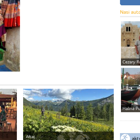
Nasi aut
Cezary R
Halina P
Ałtaj
akt