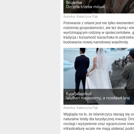
Bozanbai
Do orła trzeba mówić…
Autorka:
Katarzyna Pąk
Polowanie z orłami jest nie tylko elemente
rodzinnej gospodarności, ale też dumą i e
wyróżniającym rodzinę w społeczeństwie, 
tradycja i tożsamość kazachska to potrzeba
budowania nowej narodowej wspólnoty.
Eyjafjallajökull
Wulkan niepozorny, a rozsławił kraj
Autorka:
Katarzyna Pąk
Wygląda na to, że Islandczycy starają się 
naturalne limity dla turystycznej inwazji. Dr
noclegi i wyżywienie oraz ograniczone inw
infrastrukturę wcale nie mają ułatwiać pod