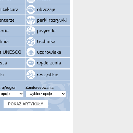
hitektura
obyczaje
ntarze
parki rozrywki
toria
przyroda
hnia
technika
ta UNESCO
uzdrowiska
sta
wydarzenia
ki
wszystkie
raj/region
Zainteresowania