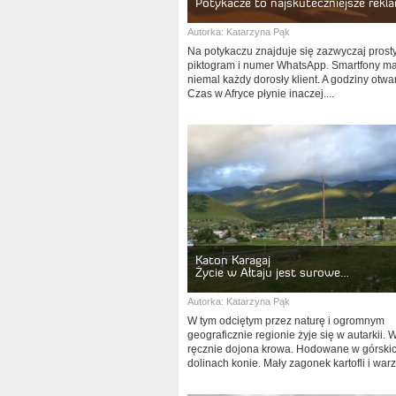
Potykacze to najskuteczniejsze rekl
Autorka:
Katarzyna Pąk
Na potykaczu znajduje się zazwyczaj prost
piktogram i numer WhatsApp. Smartfony ma
niemal każdy dorosły klient. A godziny otwa
Czas w Afryce płynie inaczej....
Katon Karagaj
Życie w Ałtaju jest surowe…
Autorka:
Katarzyna Pąk
W tym odciętym przez naturę i ogromnym
geograficznie regionie żyje się w autarkii. 
ręcznie dojona krowa. Hodowane w górski
dolinach konie. Mały zagonek kartofli i warz