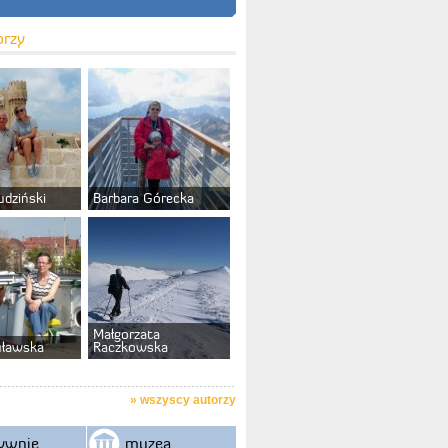
orzy
udziński
Barbara Górecka
Małgorzata
uławska
Raczkowska
»
wszyscy autorzy
ywnie
muzea