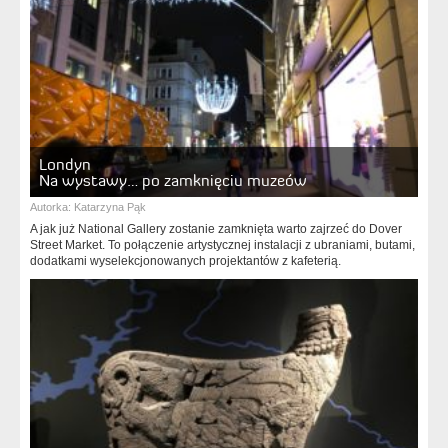
Londyn
Na wystawy… po zamknięciu muzeów
Autorka:
Katarzyna Pąk
A jak już National Gallery zostanie zamknięta warto zajrzeć do Dover
Street Market. To połączenie artystycznej instalacji z ubraniami, butami,
dodatkami wyselekcjonowanych projektantów z kafeterią.