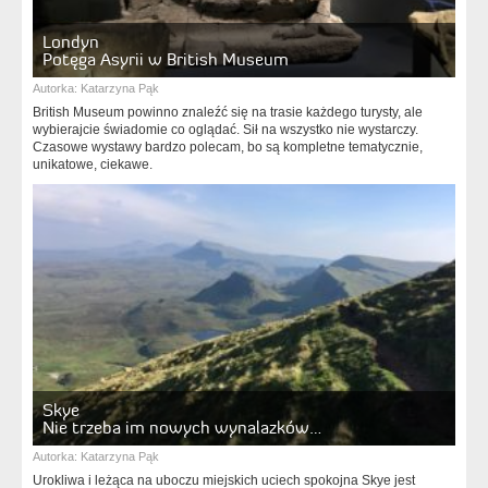
Londyn
Potęga Asyrii w British Museum
Autorka:
Katarzyna Pąk
British Museum powinno znaleźć się na trasie każdego turysty, ale
wybierajcie świadomie co oglądać. Sił na wszystko nie wystarczy.
Czasowe wystawy bardzo polecam, bo są kompletne tematycznie,
unikatowe, ciekawe.
Skye
Nie trzeba im nowych wynalazków…
Autorka:
Katarzyna Pąk
Urokliwa i leżąca na uboczu miejskich uciech spokojna Skye jest