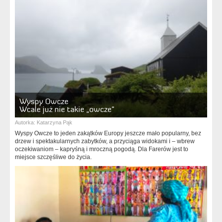
Wyspy Owcze
Wcale już nie takie „owcze”
Autorka:
Katarzyna Pąk
Wyspy Owcze to jeden zakątków Europy jeszcze mało popularny, bez
drzew i spektakularnych zabytków, a przyciąga widokami i – wbrew
oczekiwaniom – kapryśną i mroczną pogodą. Dla Farerów jest to
miejsce szczęśliwe do życia.