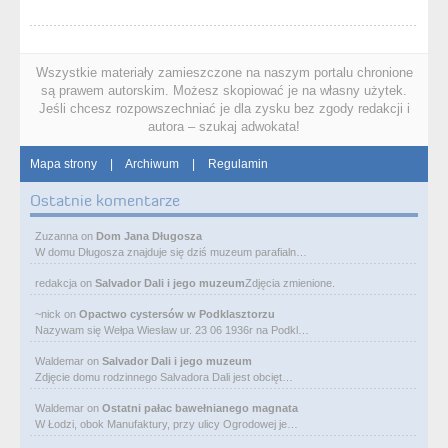
Wszystkie materiały zamieszczone na naszym portalu chronione
są prawem autorskim. Możesz skopiować je na własny użytek.
Jeśli chcesz rozpowszechniać je dla zysku bez zgody redakcji i
autora – szukaj adwokata!
Mapa strony
|
Archiwum
|
Regulamin
Ostatnie komentarze
Zuzanna
on
Dom Jana Długosza
W domu Długosza znajduje się dziś muzeum parafialn…
redakcja
on
Salvador Dali i jego muzeum
Zdjęcia zmienione.
~nick
on
Opactwo cystersów w Podklasztorzu
Nazywam się Wełpa Wiesław ur. 23 06 1936r na Podkl…
Waldemar
on
Salvador Dali i jego muzeum
Zdjęcie domu rodzinnego Salvadora Dali jest obcięt…
Waldemar
on
Ostatni pałac bawełnianego magnata
W Łodzi, obok Manufaktury, przy ulicy Ogrodowej je…