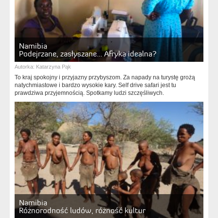
Namibia
Podejrzane, zasłyszane… Afryka idealna?
Autorka:
Katarzyna Pąk
To kraj spokojny i przyjazny przybyszom. Za napady na turystę grożą
natychmiastowe i bardzo wysokie kary. Self drive safari jest tu
prawdziwa przyjemnością. Spotkamy ludzi szczęśliwych.
Namibia
Różnorodność ludów, różność kultur