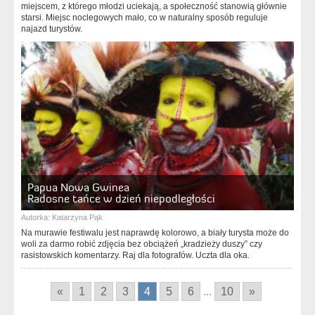
miejscem, z którego młodzi uciekają, a społeczność stanowią głównie
starsi. Miejsc noclegowych mało, co w naturalny sposób reguluje
najazd turystów.
Papua Nowa Gwinea
Radosne tańce w dzień niepodległości
Autorka:
Katarzyna Pąk
Na murawie festiwalu jest naprawdę kolorowo, a biały turysta może do
woli za darmo robić zdjęcia bez obciążeń „kradzieży duszy” czy
rasistowskich komentarzy. Raj dla fotografów. Uczta dla oka.
«
1
2
3
4
5
6
...
10
»