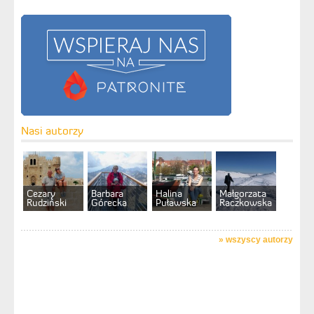
Nasi autorzy
Cezary
Barbara
Halina
Małgorzata
Rudziński
Górecka
Puławska
Raczkowska
»
wszyscy autorzy