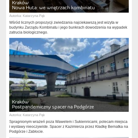
Kraków
Nowa Huta: we wnętrzach kombinatu
Autorka:
Katarzyna Pąk
Wśród licznych propozycji zwiedzania najciekawszą jest wizyta w
budynku Zarządu Kombinatu i jego bunkrach dowodzenia na wypadek
zatrucia biologicznego.
Kraków
Postpandemiczny spacer na Podgórze
Autorka:
Katarzyna Pąk
Spragnionym wrażeń poza Wawelem i Sukiennicami, polecam miejsca
i wystawy nieoczywiste. Spacer z Kazimierza przez Kładkę Bernatka na
Podgórze i Zabłocie.