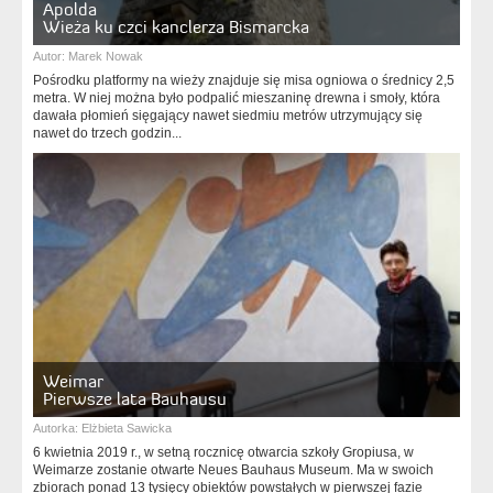
Apolda
Wieża ku czci kanclerza Bismarcka
Autor:
Marek Nowak
Pośrodku platformy na wieży znajduje się misa ogniowa o średnicy 2,5
metra. W niej można było podpalić mieszaninę drewna i smoły, która
dawała płomień sięgający nawet siedmiu metrów utrzymujący się
nawet do trzech godzin...
Weimar
Pierwsze lata Bauhausu
Autorka:
Elżbieta Sawicka
6 kwietnia 2019 r., w setną rocznicę otwarcia szkoły Gropiusa, w
Weimarze zostanie otwarte Neues Bauhaus Museum. Ma w swoich
zbiorach ponad 13 tysięcy obiektów powstałych w pierwszej fazie