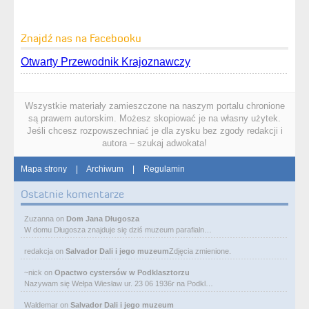
Znajdź nas na Facebooku
Otwarty Przewodnik Krajoznawczy
Wszystkie materiały zamieszczone na naszym portalu chronione
są prawem autorskim. Możesz skopiować je na własny użytek.
Jeśli chcesz rozpowszechniać je dla zysku bez zgody redakcji i
autora – szukaj adwokata!
Mapa strony
|
Archiwum
|
Regulamin
Ostatnie komentarze
Zuzanna
on
Dom Jana Długosza
W domu Długosza znajduje się dziś muzeum parafialn…
redakcja
on
Salvador Dali i jego muzeum
Zdjęcia zmienione.
~nick
on
Opactwo cystersów w Podklasztorzu
Nazywam się Wełpa Wiesław ur. 23 06 1936r na Podkl…
Waldemar
on
Salvador Dali i jego muzeum