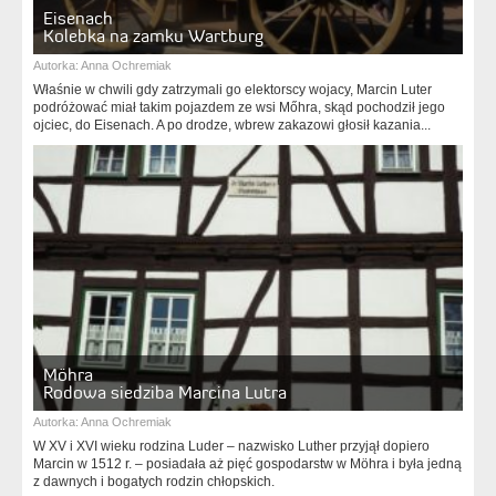
Eisenach
Kolebka na zamku Wartburg
Autorka:
Anna Ochremiak
Właśnie w chwili gdy zatrzymali go elektorscy wojacy, Marcin Luter
podróżować miał takim pojazdem ze wsi Mőhra, skąd pochodził jego
ojciec, do Eisenach. A po drodze, wbrew zakazowi głosił kazania...
Möhra
Rodowa siedziba Marcina Lutra
Autorka:
Anna Ochremiak
W XV i XVI wieku rodzina Luder – nazwisko Luther przyjął dopiero
Marcin w 1512 r. – posiadała aż pięć gospodarstw w Möhra i była jedną
z dawnych i bogatych rodzin chłopskich.