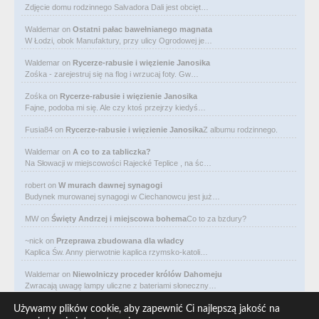
Zdjęcie domu rodzinnego Salvadora Dali jest obcięt…
Waldemar
on
Ostatni pałac bawełnianego magnata
W Łodzi, obok Manufaktury, przy ulicy Ogrodowej je…
Waldemar
on
Rycerze-rabusie i więzienie Janosika
Zośka - zarejestruj się na flog i wrzucaj foty. Gw…
Zośka
on
Rycerze-rabusie i więzienie Janosika
Fajne, podoba mi się. Ale czy ktoś przejrzy kiedyś…
Fusia84
on
Rycerze-rabusie i więzienie Janosika
Z albumu rodzinnego.
Waldemar
on
A co to za tabliczka?
Na Słowacji w miejscowości Rajecké Teplice , na śc…
robert
on
W murach dawnej synagogi
Budynek murowanej synagogi w Ciechanowcu jest już…
MW
on
Święty Andrzej i miejscowa bohema
Co to za bzdury?
~nick
on
Przeprawa zbudowana dla władcy
Kaplica Św. Anny pierwotnie kaplica rzymsko-katoli…
Waldemar
on
Niewolniczy proceder królów Dahomeju
Zwracają uwagę lampy uliczne z bateriami słoneczny…
Waldemar
on
Adam Asnyk. Poeta z mojego miasta
Używamy plików cookie, aby zapewnić Ci najlepszą jakość na
CIEKAWOSTKA że pod banderą Malty pływa statek m/v…