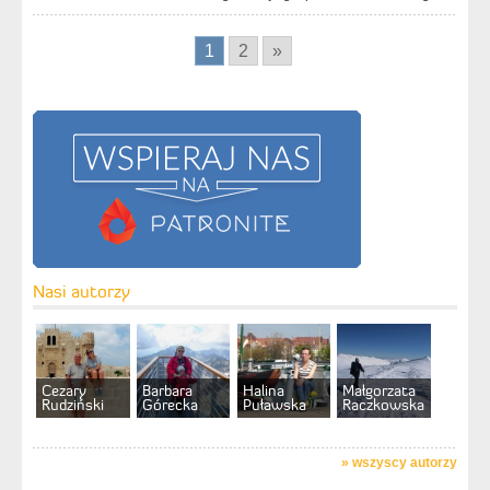
1
2
»
Nasi autorzy
Cezary
Barbara
Halina
Małgorzata
Rudziński
Górecka
Puławska
Raczkowska
»
wszyscy autorzy