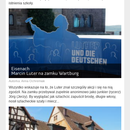
istnienia szkoły.
Eisenach
Marcin Luter na zamku Wartburg
Autorka:
Anna Ochremiak
Wszystko wskazuje na to, że Luter znał szczegóły akcji i się na nią
zgodził. Na zamku przebywał zupełnie anonimowo jako junkier (rycerz)
Jörg (Jerzy). By wyglądać jak szlachcic zapuścił brodę, długie włosy,
nosił szlacheckie szaty i miecz...