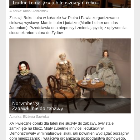
Trudne tematy w jubileuszowym roku
Autorka:
Anna Ochremiak
Z okazji Roku Lutra w kościele św. Piotra i Pawła zorganizowano
ciekawą wystawę: Marcin Luter i judaizm (Martin Luther und das
Judentum). Przedstawia ona nieprosty i zmieniający się z upływem lat
stosunek reformatora do Żydów.
Norymberga
Zabawki nie do zabawy
Autorka:
Elżbieta Sawicka
XVII-wieczne domki dla lalek nie służyły do zabawy, były stale
zamknięte na klucz. Miały zupełnie inny cel: edukacyjny.
Demonstrowały w miniaturowej skali, jak powinien wyglądać porządny
dom mieszczański i właściwa organizacja gospodarstwa domowego.