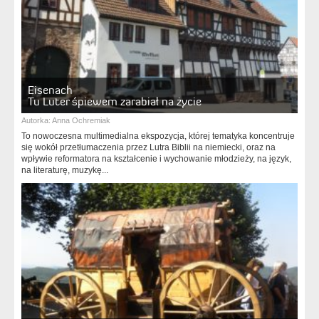
Eisenach
Tu Luter śpiewem zarabiał na życie
Autorka:
Anna Ochremiak
To nowoczesna multimedialna ekspozycja, której tematyka koncentruje
się wokół przetłumaczenia przez Lutra Biblii na niemiecki, oraz na
wpływie reformatora na kształcenie i wychowanie młodzieży, na język,
na literaturę, muzykę...