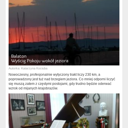
Balaton
Wyścig Pokoju wokół jeziora
Autorka:
Katarzyna Kociuba
Nowoczesny, profesjonalnie wytyczony trakt liczy 230 km, a
poprowadzony jest tuż nad brzegiem jeziora. Co mniej odporni liczyć
się muszą zatem z częstymi postojami, gdy trudno będzie oderwać
wzrok od mijanych krajobrazów.