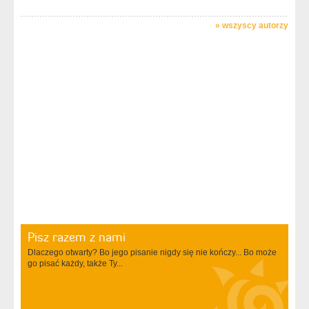
»
wszyscy autorzy
Pisz razem z nami
Dlaczego otwarty? Bo jego pisanie nigdy się nie kończy... Bo może
go pisać każdy, także Ty...