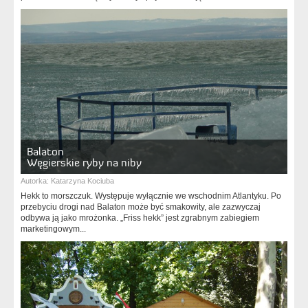
Balaton
Węgierskie ryby na niby
Autorka:
Katarzyna Kociuba
Hekk to morszczuk. Występuje wyłącznie we wschodnim Atlantyku. Po
przebyciu drogi nad Balaton może być smakowity, ale zazwyczaj
odbywa ją jako mrożonka. „Friss hekk” jest zgrabnym zabiegiem
marketingowym...