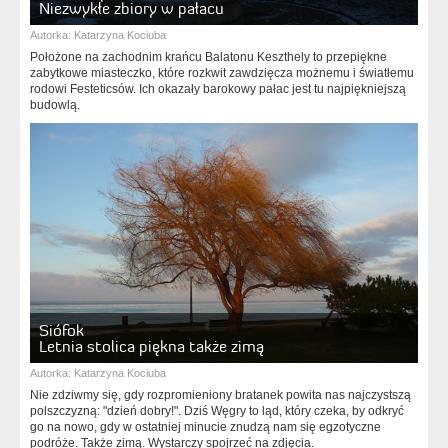
Niezwykłe zbiory w pałacu
Autorka:
Katarzyna Kociuba
Położone na zachodnim krańcu Balatonu Keszthely to przepiękne
zabytkowe miasteczko, które rozkwit zawdzięcza możnemu i światłemu
rodowi Festeticsów. Ich okazały barokowy pałac jest tu najpiękniejszą
budowlą.
Siófok
Letnia stolica piękna także zimą
Autorka:
Katarzyna Kociuba
Nie zdziwmy się, gdy rozpromieniony bratanek powita nas najczystszą
polszczyzną: "dzień dobry!". Dziś Węgry to ląd, który czeka, by odkryć
go na nowo, gdy w ostatniej minucie znudzą nam się egzotyczne
podróże. Także zimą. Wystarczy spojrzeć na zdjęcia.