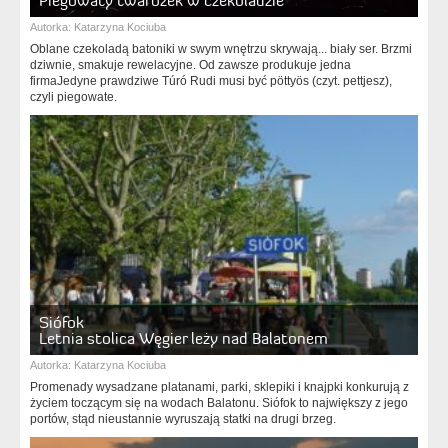
Piegowaty twarożek w czekoladzie
Autorka:
Katarzyna Kociuba
Oblane czekoladą batoniki w swym wnętrzu skrywają... biały ser. Brzmi
dziwnie, smakuje rewelacyjne. Od zawsze produkuje jedna
firmaJedyne prawdziwe Túró Rudi musi być pöttyös (czyt. pettjesz),
czyli piegowate.
Siófok
Letnia stolica Węgier leży nad Balatonem
Autorka:
Katarzyna Kociuba
Promenady wysadzane platanami, parki, sklepiki i knajpki konkurują z
życiem toczącym się na wodach Balatonu. Siófok to największy z jego
portów, stąd nieustannie wyruszają statki na drugi brzeg.