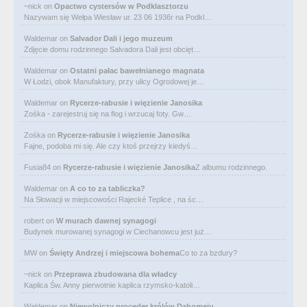
~nick
on
Opactwo cystersów w Podklasztorzu
Nazywam się Wełpa Wiesław ur. 23 06 1936r na Podkl…
Waldemar
on
Salvador Dali i jego muzeum
Zdjęcie domu rodzinnego Salvadora Dali jest obcięt…
Waldemar
on
Ostatni pałac bawełnianego magnata
W Łodzi, obok Manufaktury, przy ulicy Ogrodowej je…
Waldemar
on
Rycerze-rabusie i więzienie Janosika
Zośka - zarejestruj się na flog i wrzucaj foty. Gw…
Zośka
on
Rycerze-rabusie i więzienie Janosika
Fajne, podoba mi się. Ale czy ktoś przejrzy kiedyś…
Fusia84
on
Rycerze-rabusie i więzienie Janosika
Z albumu rodzinnego.
Waldemar
on
A co to za tabliczka?
Na Słowacji w miejscowości Rajecké Teplice , na śc…
robert
on
W murach dawnej synagogi
Budynek murowanej synagogi w Ciechanowcu jest już…
MW
on
Święty Andrzej i miejscowa bohema
Co to za bzdury?
~nick
on
Przeprawa zbudowana dla władcy
Kaplica Św. Anny pierwotnie kaplica rzymsko-katoli…
Waldemar
on
Niewolniczy proceder królów Dahomeju