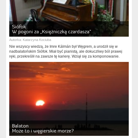
Siófok
W pogoni za „Księżniczką czardasza”
Autorka:
Katarzyna Kociuba
Nie wszyscy wiedzą, że Imre Kálmán był Węgrem, a urodził się w
nadbalatońskim Siófok. Miał być pianistą, ale dokuczliwy ból prawej
ręki, przekreślił na zawsze tę karierę. Wziął się za komponowanie.
Balaton
Może to i węgierskie morze?