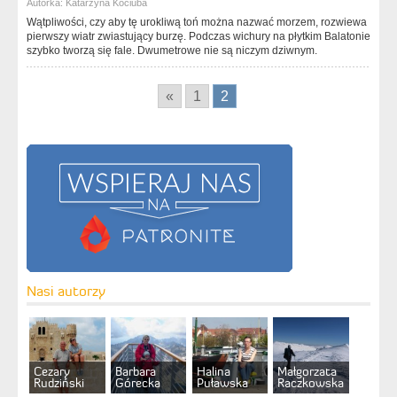
Autorka:
Katarzyna Kociuba
Wątpliwości, czy aby tę urokliwą toń można nazwać morzem, rozwiewa
pierwszy wiatr zwiastujący burzę. Podczas wichury na płytkim Balatonie
szybko tworzą się fale. Dwumetrowe nie są niczym dziwnym.
«
1
2
Nasi autorzy
Cezary
Barbara
Halina
Małgorzata
Rudziński
Górecka
Puławska
Raczkowska