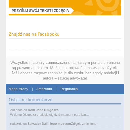
PRZYŚLIJ SWÓJ TEKST I ZDJĘCIA
Znajdź nas na Facebooku
Wszystkie materiały zamieszczone na naszym portalu chronione
są prawem autorskim. Możesz skopiować je na własny użytek.
Jeśli chcesz rozpowszechniać je dla zysku bez zgody redakcji i
autora – szukaj adwokata!
Mapa strony
|
Archiwum
|
Regulamin
Ostatnie komentarze
Zuzanna
on
Dom Jana Długosza
W domu Długosza znajduje się dziś muzeum parafialn…
redakcja
on
Salvador Dali i jego muzeum
Zdjęcia zmienione.