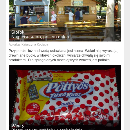
Siófok
Najpierw wino, potem chleb
Autorka:
Katarzyna Kociuba
Przy porcie, tuż nad wodą ustawiana jest scena. Wokół niej wyrastają
drewniane budki, w których okoliczni winiarze chwalą się swoimi
produktami. Dla spragnionych mocniejszych wrażeń jest palinka.
Węgry