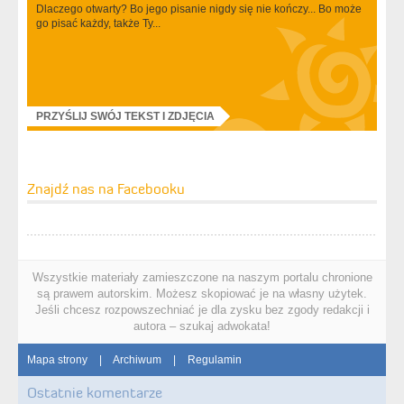
Dlaczego otwarty? Bo jego pisanie nigdy się nie kończy... Bo może
go pisać każdy, także Ty...
PRZYŚLIJ SWÓJ TEKST I ZDJĘCIA
Znajdź nas na Facebooku
Wszystkie materiały zamieszczone na naszym portalu chronione
są prawem autorskim. Możesz skopiować je na własny użytek.
Jeśli chcesz rozpowszechniać je dla zysku bez zgody redakcji i
autora – szukaj adwokata!
Mapa strony
|
Archiwum
|
Regulamin
Ostatnie komentarze