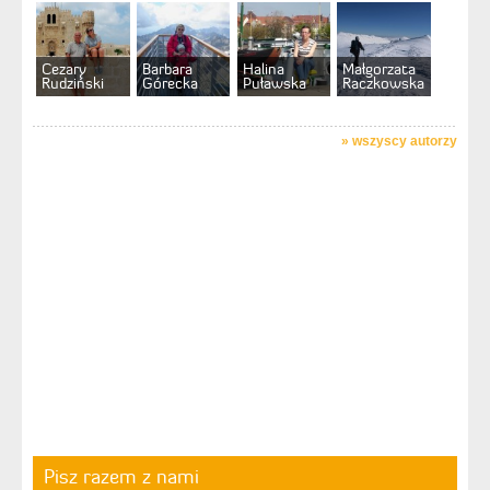
Cezary
Barbara
Halina
Małgorzata
Rudziński
Górecka
Puławska
Raczkowska
»
wszyscy autorzy
Pisz razem z nami