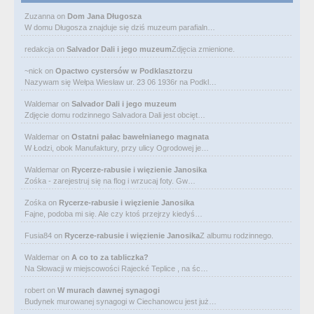
Zuzanna
on
Dom Jana Długosza
W domu Długosza znajduje się dziś muzeum parafialn…
redakcja
on
Salvador Dali i jego muzeum
Zdjęcia zmienione.
~nick
on
Opactwo cystersów w Podklasztorzu
Nazywam się Wełpa Wiesław ur. 23 06 1936r na Podkl…
Waldemar
on
Salvador Dali i jego muzeum
Zdjęcie domu rodzinnego Salvadora Dali jest obcięt…
Waldemar
on
Ostatni pałac bawełnianego magnata
W Łodzi, obok Manufaktury, przy ulicy Ogrodowej je…
Waldemar
on
Rycerze-rabusie i więzienie Janosika
Zośka - zarejestruj się na flog i wrzucaj foty. Gw…
Zośka
on
Rycerze-rabusie i więzienie Janosika
Fajne, podoba mi się. Ale czy ktoś przejrzy kiedyś…
Fusia84
on
Rycerze-rabusie i więzienie Janosika
Z albumu rodzinnego.
Waldemar
on
A co to za tabliczka?
Na Słowacji w miejscowości Rajecké Teplice , na śc…
robert
on
W murach dawnej synagogi
Budynek murowanej synagogi w Ciechanowcu jest już…