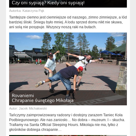
Czy oni sypiają? Kiedy oni sypiają!
Autorka:
Katarzyna Pąk
Tamtejsze ciemno jest ciemniejsze od naszego, zimno zimniejsze, a lód
bardziej śliski. Śniegu było mniej. A lodu sprzed domu nikt nie skuwa,
ani solą nie posypuje. Wszyscy noszą raki na butach.
Rovaniemi
Chrapanie świętego Mikołaja
Autor:
Jacek Michałowski
Tańczymy zaimprowizowany radosny i dostojny zarazem Taniec Koła
Podbiegunowego. Ale nas zaniosło… No dobra – muzeum. I – skucha.
Trafiamy na Santa Official Sleeping Hours. Mikołaja nie ma, tylko z
głośników dobiega chrapanie…