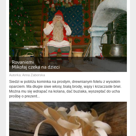
Rovaniemi
Mikołaj czeka na dzieci
Autorka:
Anna Zaborska
Siedzi w pobliżu kominka na prostym, drewnianym fotelu z wysokim
oparciem. Ma długie siwe włosy, białą brodę, wąsy i krzaczaste brwi.
Można mu się wdrapać na kolana, dać buziaka, wyszeptać do ucha
prośbę o prezent...