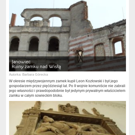
Janowiec
Ruiny zamku nad Wisłą
Autorka:
Barbara Górecka
W okresie międzywojennym zamek kupił Leon Kozłowski i był jego
gospodarzem przez pięćdziesiąt lat. Po II wojnie komuniście nie zabrali
jego własności i prawdopodobnie był jedynym prywatnym właścicielem
zamku w całym sowieckim bloku.