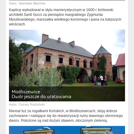
Autor:
Stanisław Błachnio
Kaplicę wybudował w stylu manierystycznym w 1600 r. królewski
architekt Santi Gucci za pieniądze margrabiego Zygmunta
Myszkowskiego, marszałka wielkiego koronnego i pana na tutejszych
włościach.
Modliszewice
Dwór jeszcze do uratowania
Autor:
Cezary Rudziński
Niemal tuż za rogatkami Końskich, w Modliszewicach, stoją dobrze
zachowane i nadające się do rewaloryzacji ruiny dawnego obronnego
dworu. Położone są nad dużym stawem, otoczonym zielenią.