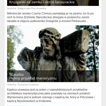
Krużganki na zamku i serce lasowiackie
Autorka:
Małgorzata Raczkowska
Miłośniczki serialu Czarne Chmury pamiętają je na pewno, bo to po
nich to Anna (Elżbieta Starostecka) zbiegała w pośpiechu zanim
wpadła w objęcia pułkownika Dowgirda (Leonard Pietraszak)...
Staszów
Piękny przykład manieryzmu
Autorka:
Zuzanna Grabska
Kaplica unawana jest za jeden z najwybitniejszych przykładów
architektury manierystycznej jakie powstały na ziemiach polskich.
Wymieniana jest w jednym szeregu z kaplicą św. Anny w Pińczowie i
kaplicą Myszkowskich w Krakowie.