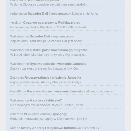
W domu Długosza znajduje się dziś muzeum parafialn…
redakcja
on
Salvador Dali i jego muzeum
Zdjęcia zmienione.
~nick
on
Opactwo cystersów w Podklasztorzu
Nazywam się Wełpa Wiesław ur. 23 06 1936r na Podkl…
Waldemar
on
Salvador Dali i jego muzeum
Zdjęcie domu rodzinnego Salvadora Dali jest obcięt…
Waldemar
on
Ostatni pałac bawełnianego magnata
W Łodzi, obok Manufaktury, przy ulicy Ogrodowej je…
Waldemar
on
Rycerze-rabusie i więzienie Janosika
Zośka - zarejestruj się na flog i wrzucaj foty. Gw…
Zośka
on
Rycerze-rabusie i więzienie Janosika
Fajne, podoba mi się. Ale czy ktoś przejrzy kiedyś…
Fusia84
on
Rycerze-rabusie i więzienie Janosika
Z albumu rodzinnego.
Waldemar
on
A co to za tabliczka?
Na Słowacji w miejscowości Rajecké Teplice , na śc…
robert
on
W murach dawnej synagogi
Budynek murowanej synagogi w Ciechanowcu jest już…
MW
on
Święty Andrzej i miejscowa bohema
Co to za bzdury?