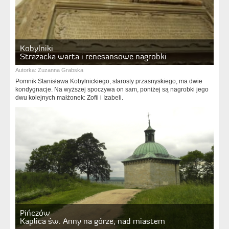
Kobylniki
Strażacka warta i renesansowe nagrobki
Autorka:
Zuzanna Grabska
Pomnik Stanisława Kobylnickiego, starosty przasnyskiego, ma dwie
kondygnacje. Na wyższej spoczywa on sam, poniżej są nagrobki jego
dwu kolejnych małżonek: Zofii i Izabeli.
Pińczów
Kaplica św. Anny na górze, nad miastem