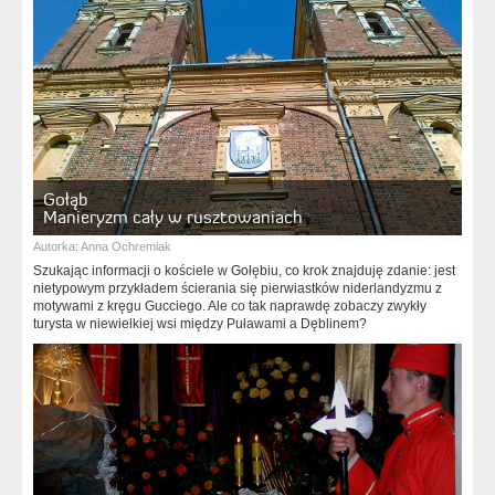
Gołąb
Manieryzm cały w rusztowaniach
Autorka:
Anna Ochremiak
Szukając informacji o kościele w Gołębiu, co krok znajduję zdanie: jest
nietypowym przykładem ścierania się pierwiastków niderlandyzmu z
motywami z kręgu Gucciego. Ale co tak naprawdę zobaczy zwykły
turysta w niewielkiej wsi między Puławami a Dęblinem?