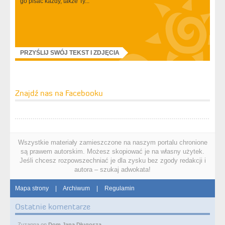
go pisać każdy, także Ty...
PRZYŚLIJ SWÓJ TEKST I ZDJĘCIA
Znajdź nas na Facebooku
Wszystkie materiały zamieszczone na naszym portalu chronione
są prawem autorskim. Możesz skopiować je na własny użytek.
Jeśli chcesz rozpowszechniać je dla zysku bez zgody redakcji i
autora – szukaj adwokata!
Mapa strony
|
Archiwum
|
Regulamin
Ostatnie komentarze
Zuzanna
on
Dom Jana Długosza