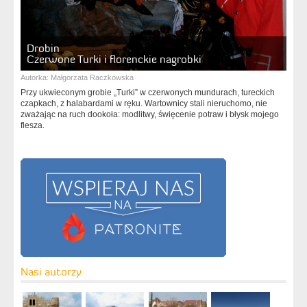
Drobin
Czerwone Turki i florenckie nagrobki
Autorka:
Małgorzata Raczkowska
Przy ukwieconym grobie „Turki” w czerwonych mundurach, tureckich
czapkach, z halabardami w ręku. Wartownicy stali nieruchomo, nie
zważając na ruch dookoła: modlitwy, święcenie potraw i błysk mojego
flesza.
Nasi autorzy