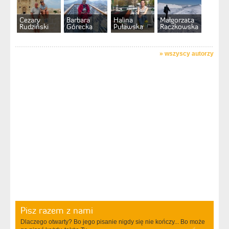
Cezary
Barbara
Halina
Małgorzata
Rudziński
Górecka
Puławska
Raczkowska
»
wszyscy autorzy
Pisz razem z nami
Dlaczego otwarty? Bo jego pisanie nigdy się nie kończy... Bo może