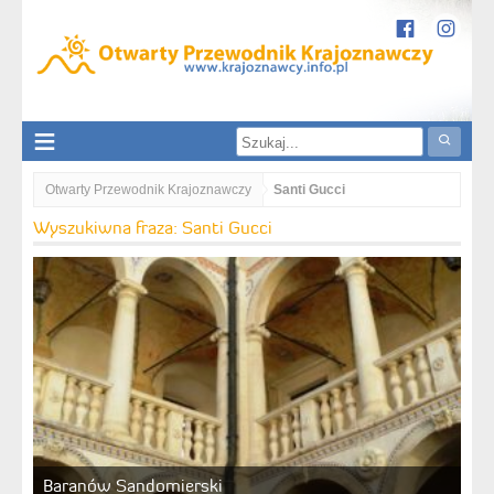
Otwarty Przewodnik Krajoznawczy
Santi Gucci
Wyszukiwna fraza: Santi Gucci
Baranów Sandomierski