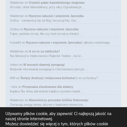
Waldemar
on
Ostatni pałac bawełnianego magnata
W Łodzi, obok Manufaktury, przy ulicy Ogrodowej je…
Waldemar
on
Rycerze-rabusie i więzienie Janosika
Zośka - zarejestruj się na flog i wrzucaj foty. Gw…
Zośka
on
Rycerze-rabusie i więzienie Janosika
Fajne, podoba mi się. Ale czy ktoś przejrzy kiedyś…
Fusia84
on
Rycerze-rabusie i więzienie Janosika
Z albumu rodzinnego.
Waldemar
on
A co to za tabliczka?
Na Słowacji w miejscowości Rajecké Teplice , na śc…
robert
on
W murach dawnej synagogi
Budynek murowanej synagogi w Ciechanowcu jest już…
MW
on
Święty Andrzej i miejscowa bohema
Co to za bzdury?
~nick
on
Przeprawa zbudowana dla władcy
Kaplica Św. Anny pierwotnie kaplica rzymsko-katoli…
Waldemar
on
Niewolniczy proceder królów Dahomeju
Zwracają uwagę lampy uliczne z bateriami słoneczny…
Waldemar
on
Adam Asnyk. Poeta z mojego miasta
Używamy plików cookie, aby zapewnić Ci najlepszą jakość na
CIEKAWOSTKA że pod banderą Malty pływa statek m/v…
naszej stronie internetowej.
Możesz dowiedzieć się więcej o tym, których plików cookie
Waldemar
on
Historia na Wawelskim Wzgórzu