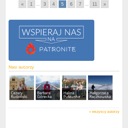
«
1
...
3
4
5
6
7
...
11
»
Nasi autorzy
Cezary
Barbara
Halina
Małgorzata
Rudziński
Górecka
Puławska
Raczkowska
»
wszyscy autorzy