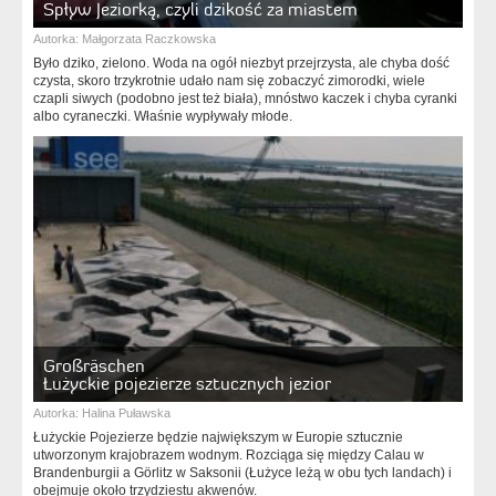
Spływ Jeziorką, czyli dzikość za miastem
Autorka:
Małgorzata Raczkowska
Było dziko, zielono. Woda na ogół niezbyt przejrzysta, ale chyba dość
czysta, skoro trzykrotnie udało nam się zobaczyć zimorodki, wiele
czapli siwych (podobno jest też biała), mnóstwo kaczek i chyba cyranki
albo cyraneczki. Właśnie wypływały młode.
Großräschen
Łużyckie pojezierze sztucznych jezior
Autorka:
Halina Puławska
Łużyckie Pojezierze będzie największym w Europie sztucznie
utworzonym krajobrazem wodnym. Rozciąga się między Calau w
Brandenburgii a Görlitz w Saksonii (Łużyce leżą w obu tych landach) i
obejmuje około trzydziestu akwenów.