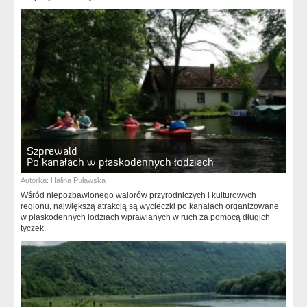
Szprewald
Po kanałach w płaskodennych łodziach
Autorka:
Halina Puławska
Wśród niepozbawionego walorów przyrodniczych i kulturowych
regionu, największą atrakcją są wycieczki po kanałach organizowane
w płaskodennych łodziach wprawianych w ruch za pomocą długich
tyczek.