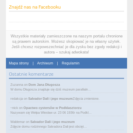
Znajdź nas na Facebooku
Wszystkie materiały zamieszczone na naszym portalu chronione
są prawem autorskim. Możesz skopiować je na własny użytek.
Jeśli chcesz rozpowszechniać je dla zysku bez zgody redakcji i
autora – szukaj adwokata!
Mapa strony
|
Archiwum
|
Regulamin
Ostatnie komentarze
Zuzanna
on
Dom Jana Długosza
W domu Długosza znajduje się dziś muzeum parafialn…
redakcja
on
Salvador Dali i jego muzeum
Zdjęcia zmienione.
~nick
on
Opactwo cystersów w Podklasztorzu
Nazywam się Wełpa Wiesław ur. 23 06 1936r na Podkl…
Waldemar
on
Salvador Dali i jego muzeum
Zdjęcie domu rodzinnego Salvadora Dali jest obcięt…