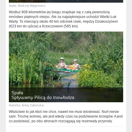
Autor:
Andrzej Węgrowicz
Wzdłuż 808 kilometrów jej biegu znajduje się z całą pewnością
mnóstwo pięknych miejsc. Ale za najpiękniejsze uchodzi Wielki Łuk
Warty. To mierzący około 40 km odcinek rzeki, między Działoszynem
(623 km do ujścia) a Krzeczowem (585 km).
Spała
Spływamy Pilicą do Inowłodza
Autorka:
Anna Zaborska
Właściwie to jak ktoś nie chce, nawet nie musi wiosłować. Nurt niesie
sam. Trochę wolniej, ale jest wtedy czas na podziwianie brzegów. A jest
co podziwiać, po obu stronach rozciągają się rezerwaty przyrody.