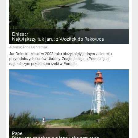
Dniestr
Największy łuk jaru: z Woziłek do Rakowca
Autorka:
Anna Ochremiak
Jar Dniestru został w 2008 roku okrzyknięty jednym z siedmiu
przyrodniczych cudów Ukrainy. Znajduje się na Podolu i jest
najdłuższym przełomem rzeki w Europie.
Pape