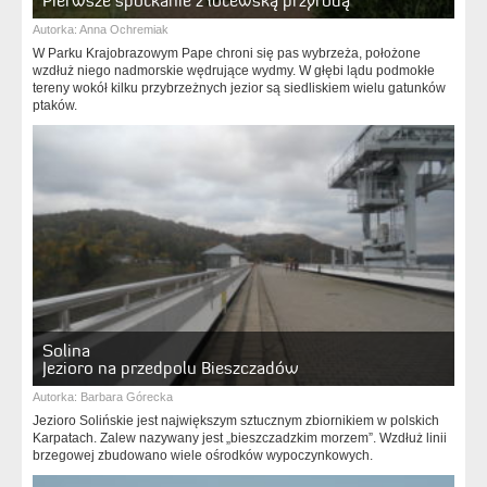
Pierwsze spotkanie z łotewską przyrodą
Autorka:
Anna Ochremiak
W Parku Krajobrazowym Pape chroni się pas wybrzeża, położone
wzdłuż niego nadmorskie wędrujące wydmy. W głębi lądu podmokłe
tereny wokół kilku przybrzeżnych jezior są siedliskiem wielu gatunków
ptaków.
Solina
Jezioro na przedpolu Bieszczadów
Autorka:
Barbara Górecka
Jezioro Solińskie jest największym sztucznym zbiornikiem w polskich
Karpatach. Zalew nazywany jest „bieszczadzkim morzem”. Wzdłuż linii
brzegowej zbudowano wiele ośrodków wypoczynkowych.