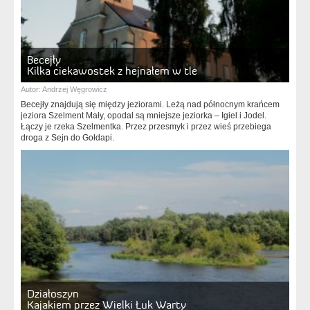
Becejły
Kilka ciekawostek z hejnałem w tle
Autor:
Andrzej Węgrowicz
Becejły znajdują się między jeziorami. Leżą nad północnym krańcem
jeziora Szelment Mały, opodal są mniejsze jeziorka – Igiel i Jodel.
Łączy je rzeka Szelmentka. Przez przesmyk i przez wieś przebiega
droga z Sejn do Gołdapi.
Działoszyn
Kajakiem przez Wielki Łuk Warty