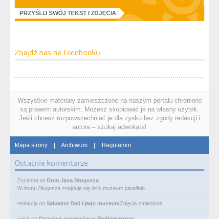
PRZYŚLIJ SWÓJ TEKST I ZDJĘCIA
Znajdź nas na Facebooku
Wszystkie materiały zamieszczone na naszym portalu chronione
są prawem autorskim. Możesz skopiować je na własny użytek.
Jeśli chcesz rozpowszechniać je dla zysku bez zgody redakcji i
autora – szukaj adwokata!
Mapa strony
|
Archiwum
|
Regulamin
Ostatnie komentarze
Zuzanna
on
Dom Jana Długosza
W domu Długosza znajduje się dziś muzeum parafialn…
redakcja
on
Salvador Dali i jego muzeum
Zdjęcia zmienione.
~nick
on
Opactwo cystersów w Podklasztorzu