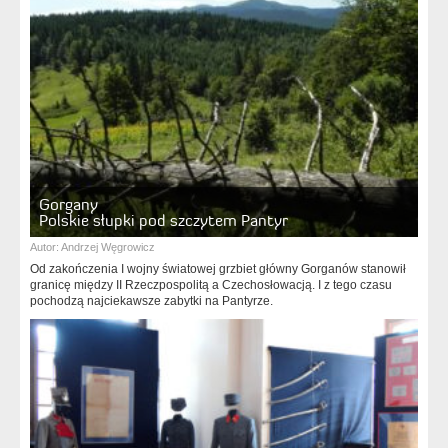
Gorgany
Polskie słupki pod szczytem Pantyr
Autor:
Andrzej Węgrowicz
Od zakończenia I wojny światowej grzbiet główny Gorganów stanowił
granicę między II Rzeczpospolitą a Czechosłowacją. I z tego czasu
pochodzą najciekawsze zabytki na Pantyrze.