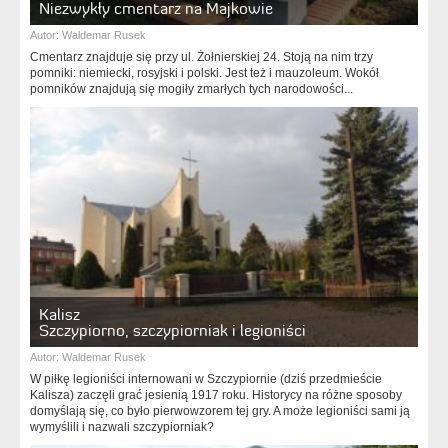
Niezwykły cmentarz na Majkowie
Autor:
Waldemar Rusek
Cmentarz znajduje się przy ul. Żołnierskiej 24. Stoją na nim trzy
pomniki: niemiecki, rosyjski i polski. Jest też i mauzoleum. Wokół
pomników znajdują się mogiły zmarłych tych narodowości...
Kalisz
Szczypiorno, szczypiorniak i legioniści
Autor:
Waldemar Rusek
W piłkę legioniści internowani w Szczypiornie (dziś przedmieście
Kalisza) zaczęli grać jesienią 1917 roku. Historycy na różne sposoby
domyślają się, co było pierwowzorem tej gry. A może legioniści sami ją
wymyślili i nazwali szczypiorniak?