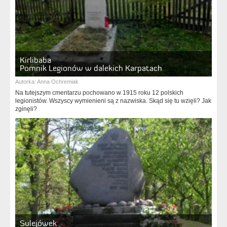
Kirlibaba
Pomnik Legionów w dalekich Karpatach
Autorka:
Anna Ochremiak
Na tutejszym cmentarzu pochowano w 1915 roku 12 polskich
legionistów. Wszyscy wymienieni są z nazwiska. Skąd się tu wzięli? Jak
zginęli?
Sulejówek