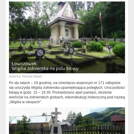
Łowczówek
Wigilia żołnierska na polu bitwy
Autorka:
Renata Majek
Po stu latach – 19 grudnia, na cmentarzu wojennym nr 171 odbędzie
się uroczysta Wigilia żołnierska upamiętniająca poległych. Uroczystości
trwają w godz. 15 – 19.30. Przewidziano apel pamięci, złożenie
wieńców na żołnierskich grobach, rekonstrukcję historyczną pod nazwą
„Wigilia w okopach”.