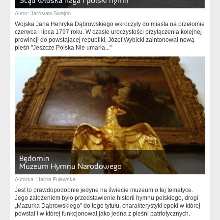
Stąd włoska flaga i polski hymn
Autor:
Jarosław Swajdo
Wojska Jana Henryka Dąbrowskiego wkroczyły do miasta na przełomie
czerwca i lipca 1797 roku. W czasie uroczystości przyłączenia kolejnej
prowincji do powstającej republiki, Józef Wybicki zaintonował nową
pieśń "Jeszcze Polska Nie umarła..."
Będomin
Muzeum Hymnu Narodowego
Autorka:
Halina Puławska
Jest to prawdopodobnie jedyne na świecie muzeum o tej tematyce.
Jego założeniem było przedstawienie historii hymnu polskiego, drogi
„Mazurka Dąbrowskiego” do tego tytułu, charakterystyki epoki w której
powstał i w której funkcjonował jako jedna z pieśni patriotycznych.