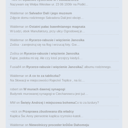
Nazywam się Wełpa Wiesław ur. 23 06 1936r na Podkl…
Waldemar
on
Salvador Dali i jego muzeum
Zdjęcie domu rodzinnego Salvadora Dali jest obcięt…
Waldemar
on
Ostatni pałac bawełnianego magnata
W Łodzi, obok Manufaktury, przy ulicy Ogrodowej je…
Waldemar
on
Rycerze-rabusie i więzienie Janosika
Zośka - zarejestruj się na flog i wrzucaj foty. Gw…
Zośka
on
Rycerze-rabusie i więzienie Janosika
Fajne, podoba mi się. Ale czy ktoś przejrzy kiedyś…
Fusia84
on
Rycerze-rabusie i więzienie Janosika
Z albumu rodzinnego.
Waldemar
on
A co to za tabliczka?
Na Słowacji w miejscowości Rajecké Teplice , na śc…
robert
on
W murach dawnej synagogi
Budynek murowanej synagogi w Ciechanowcu jest już…
MW
on
Święty Andrzej i miejscowa bohema
Co to za bzdury?
~nick
on
Przeprawa zbudowana dla władcy
Kaplica Św. Anny pierwotnie kaplica rzymsko-katoli…
Waldemar
on
Niewolniczy proceder królów Dahomeju