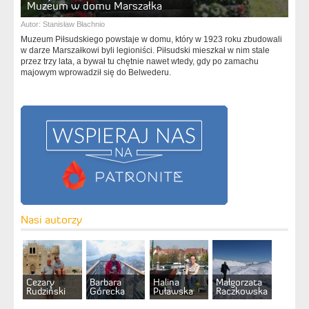
Muzeum w domu Marszałka
Autor:
Stanisław Błachnio
Muzeum Piłsudskiego powstaje w domu, który w 1923 roku zbudowali
w darze Marszałkowi byli legioniści. Piłsudski mieszkał w nim stale
przez trzy lata, a bywał tu chętnie nawet wtedy, gdy po zamachu
majowym wprowadził się do Belwederu.
Nasi autorzy
Cezary
Barbara
Halina
Małgorzata
Rudziński
Górecka
Puławska
Raczkowska