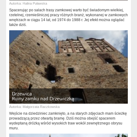
Autorka:
Halina Puławska
Spacerując po salach trasy zamkowej warto być świadomym wielkiej,
rzetelnej, rzemieślniczej pracy różnych branż, wykonanej w zamkowych
wnętrzach w ciągu 14 lat, od 1974 do 1988 r. Jej efekt można oglądać
także dziś.
Drzewica
Ruiny zamku nad Drzewiczką
Autorka:
Małgorzata Raczkowska
Wejście na dziedziniec zamknięto, a na starych zdjęciach mam ścieżkę
prowadzącą przez otwartą bramę. Dziś można obejść spacerem
wydeptaną dróżką wśród wysokich traw wokół zewnętrznego obrysu
muru.