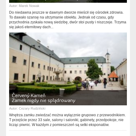
Autor:
Marek Nowak
Do niedawna jeszcze w dawnym dworze mieścił się ośrodek zdrowia.
To dawało szansę na utrzymanie obiektu. Jednak od czasu, gdy
przychodnia zyskała nową siedzibę, dwór stoi pusty i niszczeje. Trzyma
się jakoś eternitowy dach...
Červený Kameň
Zamek nigdy nie splądrowany
Autor:
Cezary Rudziński
Wnętrza zamku zwiedzać można wyłącznie grupowo z przewodnikiem.
T przejście przez 33 sale, salony i saloniki, gabinety, przedpokoje, nie
licząc piwnic. W każdym z pomieszczeń są setki eksponatów.