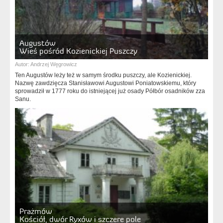
Augustów
Wieś pośród Kozienickiej Puszczy
Autor:
Andrzej Węgrowicz
Ten Augustów leży też w samym środku puszczy, ale Kozienickiej.
Nazwę zawdzięcza Stanisławowi Augustowi Poniatowskiemu, który
sprowadził w 1777 roku do istniejącej już osady Półbór osadników zza
Sanu.
Prażmów
Kościół, dwór Ryxów i szczere pole