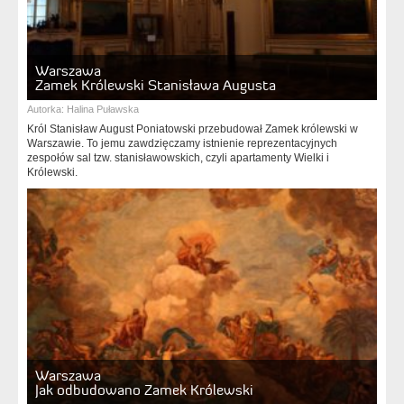
Warszawa
Zamek Królewski Stanisława Augusta
Autorka:
Halina Puławska
Król Stanisław August Poniatowski przebudował Zamek królewski w
Warszawie. To jemu zawdzięczamy istnienie reprezentacyjnych
zespołów sal tzw. stanisławowskich, czyli apartamenty Wielki i
Królewski.
Warszawa
Jak odbudowano Zamek Królewski