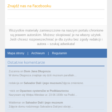
Znajdź nas na Facebooku
Wszystkie materiały zamieszczone na naszym portalu chronione
są prawem autorskim. Możesz skopiować je na własny użytek.
Jeśli chcesz rozpowszechniać je dla zysku bez zgody redakcji i
autora – szukaj adwokata!
Mapa strony
|
Archiwum
|
Regulamin
Ostatnie komentarze
Zuzanna
on
Dom Jana Długosza
W domu Długosza znajduje się dziś muzeum parafialn…
redakcja
on
Salvador Dali i jego muzeum
Zdjęcia zmienione.
~nick
on
Opactwo cystersów w Podklasztorzu
Nazywam się Wełpa Wiesław ur. 23 06 1936r na Podkl…
Waldemar
on
Salvador Dali i jego muzeum
Zdjęcie domu rodzinnego Salvadora Dali jest obcięt…