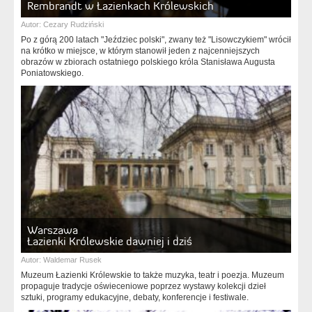
Rembrandt w Łazienkach Królewskich
Autor:
Cezary Rudziński
Po z górą 200 latach "Jeździec polski", zwany też "Lisowczykiem" wrócił
na krótko w miejsce, w którym stanowił jeden z najcenniejszych
obrazów w zbiorach ostatniego polskiego króla Stanisława Augusta
Poniatowskiego.
Warszawa
Łazienki Królewskie dawniej i dziś
Autor:
Waldemar Rusek
Muzeum Łazienki Królewskie to także muzyka, teatr i poezja. Muzeum
propaguje tradycje oświeceniowe poprzez wystawy kolekcji dzieł
sztuki, programy edukacyjne, debaty, konferencje i festiwale.