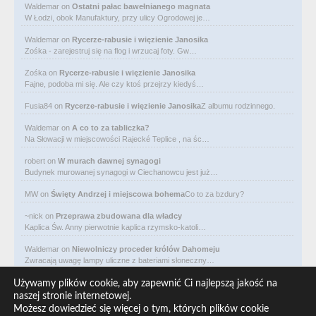
Waldemar
on
Ostatni pałac bawełnianego magnata
W Łodzi, obok Manufaktury, przy ulicy Ogrodowej je…
Waldemar
on
Rycerze-rabusie i więzienie Janosika
Zośka - zarejestruj się na flog i wrzucaj foty. Gw…
Zośka
on
Rycerze-rabusie i więzienie Janosika
Fajne, podoba mi się. Ale czy ktoś przejrzy kiedyś…
Fusia84
on
Rycerze-rabusie i więzienie Janosika
Z albumu rodzinnego.
Waldemar
on
A co to za tabliczka?
Na Słowacji w miejscowości Rajecké Teplice , na śc…
robert
on
W murach dawnej synagogi
Budynek murowanej synagogi w Ciechanowcu jest już…
MW
on
Święty Andrzej i miejscowa bohema
Co to za bzdury?
~nick
on
Przeprawa zbudowana dla władcy
Kaplica Św. Anny pierwotnie kaplica rzymsko-katoli…
Waldemar
on
Niewolniczy proceder królów Dahomeju
Zwracają uwagę lampy uliczne z bateriami słoneczny…
Waldemar
on
Adam Asnyk. Poeta z mojego miasta
Używamy plików cookie, aby zapewnić Ci najlepszą jakość na
CIEKAWOSTKA że pod banderą Malty pływa statek m/v…
naszej stronie internetowej.
Możesz dowiedzieć się więcej o tym, których plików cookie
Waldemar
on
Historia na Wawelskim Wzgórzu