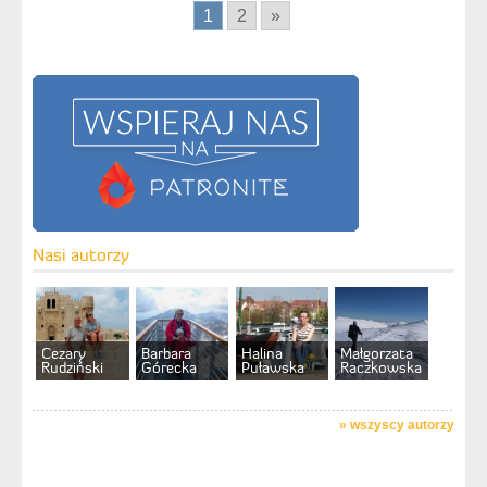
1
2
»
Nasi autorzy
Cezary
Barbara
Halina
Małgorzata
Rudziński
Górecka
Puławska
Raczkowska
»
wszyscy autorzy