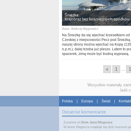
Śnieżka
Krajobraz bez kosmicznych spodków
Autor:
Andrzej Węgrowicz
Na Śnieżkę da się wjechać krzesełkiem od 
Czeskiej z miejscowości Pecz pod Śnieżką
naszej strony można wjechać na Kopę (13
n.p.m.), dalej trzeba już pieszo. Latem to p
spacerek, zimą może być trudną wyprawą.
«
1
...
Wszystkie materiały zam
Jeśli 
Polska
|
Europa
|
Świat
|
Kontakt
Ostatnie komentarze
Zuzanna
on
Dom Jana Długosza
W domu Długosza znajduje się dziś muzeum pa