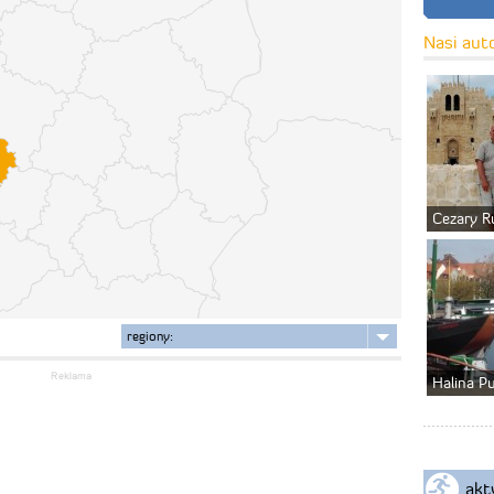
Nasi aut
Cezary R
regiony:
Halina P
akt