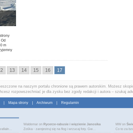
strony
. Od
50 m
rzyjemny
12
13
14
15
16
17
ieszczone na naszym portalu chronione są prawem autorskim. Możesz skopio
chcesz rozpowszechniać je dla zysku bez zgody redakcji i autora – szukaj ad
|
Mapa strony
|
Archiwum
|
Regulamin
Waldemar
on
Rycerze-rabusie i więzienie Janosika
MW
on
Świ
rafialn…
Zośka - zarejestruj się na flog i wrzucaj foty. Gw…
Co to za bz