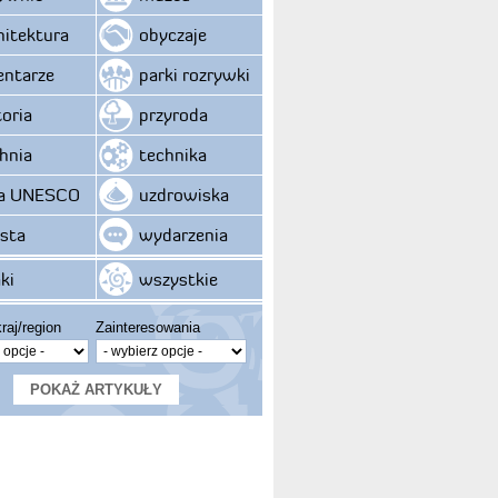
hitektura
obyczaje
ntarze
parki rozrywki
toria
przyroda
hnia
technika
ta UNESCO
uzdrowiska
sta
wydarzenia
ki
wszystkie
raj/region
Zainteresowania