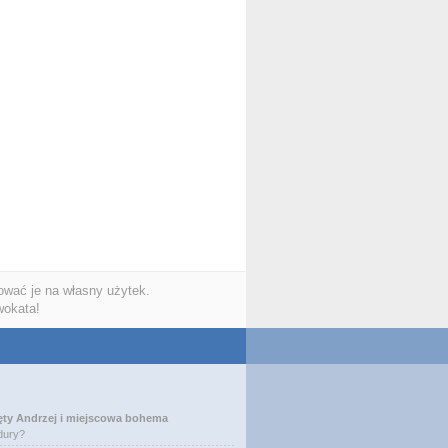
wać je na własny użytek.
wokata!
ęty Andrzej i miejscowa bohema
dury?