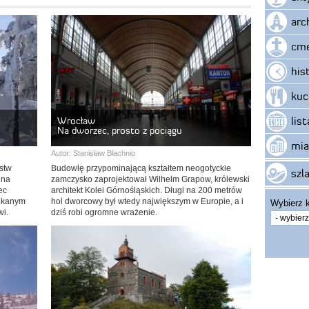
arc
cme
his
kuc
lis
Wrocław
Na dworzec, prosto z pociągu
mia
Autor:
Stanisław Błachnio
stw
Budowlę przypominającą kształtem neogotyckie
szla
 na
zamczysko zaprojektował Wilhelm Grapow, królewski
ec
architekt Kolei Górnośląskich. Długi na 200 metrów
ękanym
hol dworcowy był wtedy największym w Europie, a i
Wybierz k
wi.
dziś robi ogromne wrażenie.