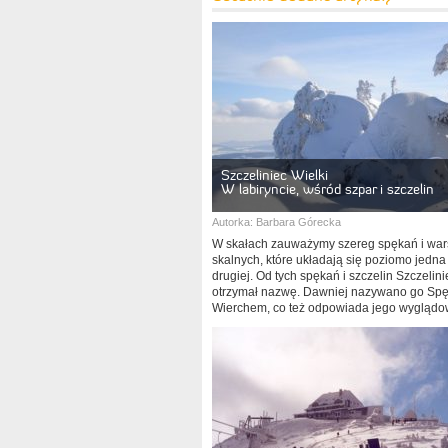
Szczeliniec Wielki
W labiryncie, wśród szpar i szczelin
Autorka:
Barbara Górecka
W skałach zauważymy szereg spękań i war
skalnych, które układają się poziomo jedna
drugiej. Od tych spękań i szczelin Szczelini
otrzymał nazwę. Dawniej nazywano go Sp
Wierchem, co też odpowiada jego wyglądo