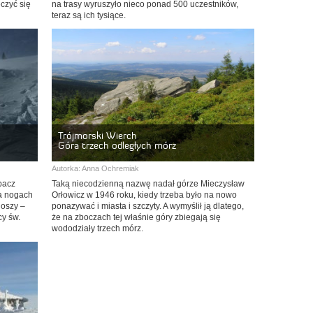
czyć się
na trasy wyruszyło nieco ponad 500 uczestników,
teraz są ich tysiące.
Trójmorski Wierch
Góra trzech odległych mórz
Autorka:
Anna Ochremiak
rpacz
Taką niecodzienną nazwę nadał górze Mieczysław
na nogach
Orłowicz w 1946 roku, kiedy trzeba było na nowo
noszy –
ponazywać i miasta i szczyty. A wymyślił ją dlatego,
cy św.
że na zboczach tej właśnie góry zbiegają się
wododziały trzech mórz.