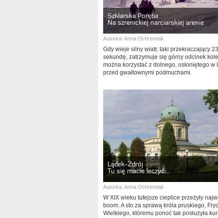
Szklarska Poręba
Na szrenickiej narciarskiej arenie
Autorka:
Anna Ochremiak
Gdy wieje silny wiatr, taki przekraczający 
sekundę, zatrzymuje się górny odcinek kolej
można korzystać z dolnego, osłoniętego w 
przed gwałtownymi podmuchami.
Lądek-Zdrój
Tu się macie leczyć…
Autorka:
Anna Ochremiak
W XIX wieku tutejsze cieplice przeżyły naj
boom. A sto za sprawą króla pruskiego, Fry
Wielkiego, któremu ponoć tak posłużyła ku