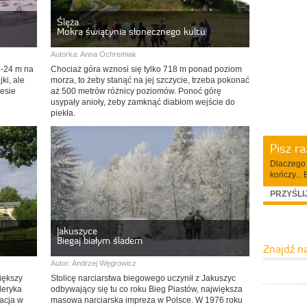
Ślęża
Mokra świątynia słonecznego kultu
Autorka:
Anna Ochremiak
23-24 m na
Chociaż góra wznosi się tylko 718 m ponad poziom
ki, ale
morza, to żeby stanąć na jej szczycie, trzeba pokonać
lesie
aż 500 metrów różnicy poziomów. Ponoć górę
usypały anioły, żeby zamknąć diabłom wejście do
piekła.
Pisz r
Dlaczego 
kończy... 
PRZYŚLI
Jakuszyce
Biegaj białym śladem
Znajdź n
Autor:
Andrzej Węgrowicz
większy
Stolicę narciarstwa biegowego uczynił z Jakuszyc
deryka
odbywający się tu co roku Bieg Piastów, największa
racja w
masowa narciarska impreza w Polsce. W 1976 roku