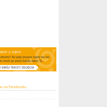
azem z nami
otwarty? Bo jego pisanie nigdy się nie
Bo może go pisać każdy, także Ty...
J SWÓJ TEKST I ZDJĘCIA
as na Facebooku