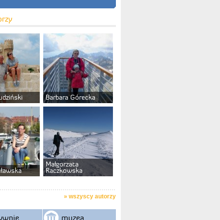
orzy
udziński
Barbara Górecka
Małgorzata
uławska
Raczkowska
»
wszyscy autorzy
ywnie
muzea