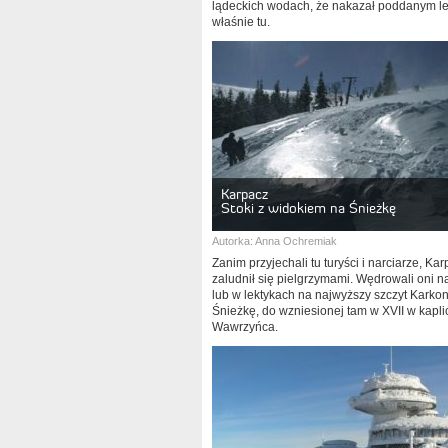
lądeckich wodach, że nakazał poddanym le
właśnie tu.
Karpacz
Stoki z widokiem na Śnieżkę
Autorka:
Anna Ochremiak
Zanim przyjechali tu turyści i narciarze, Ka
zaludnił się pielgrzymami. Wędrowali oni 
lub w lektykach na najwyższy szczyt Karko
Śnieżkę, do wzniesionej tam w XVII w kapli
Wawrzyńca.