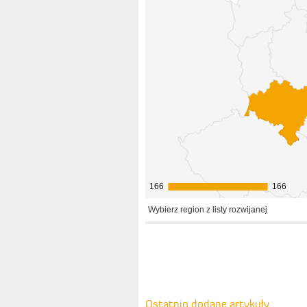
166
166
166
166
Wybierz region z listy rozwijanej
Ostatnio dodane artykuły