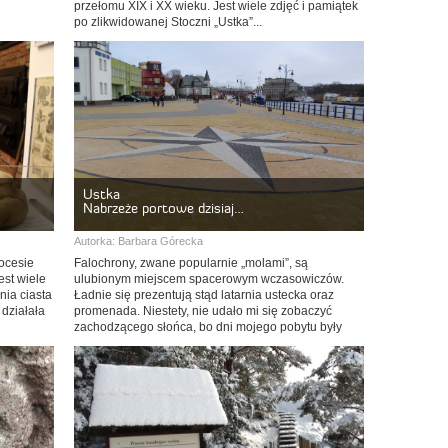
przełomu XIX i XX wieku. Jest wiele zdjęć i pamiątek
po zlikwidowanej Stoczni „Ustka”...
Ustka
Nabrzeże portowe dzisiaj…
Autorka:
Barbara Górecka
ocesie
Falochrony, zwane popularnie „molami”, są
est wiele
ulubionym miejscem spacerowym wczasowiczów.
nia ciasta
Ładnie się prezentują stąd latarnia ustecka oraz
 działała
promenada. Niestety, nie udało mi się zobaczyć
zachodzącego słońca, bo dni mojego pobytu były
pochmurne.