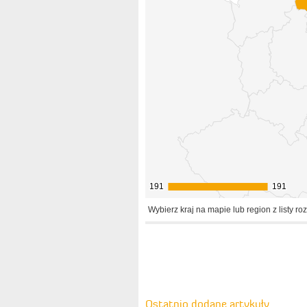
191
191
191
191
Wybierz kraj na mapie lub region z listy ro
Ostatnio dodane artykuły