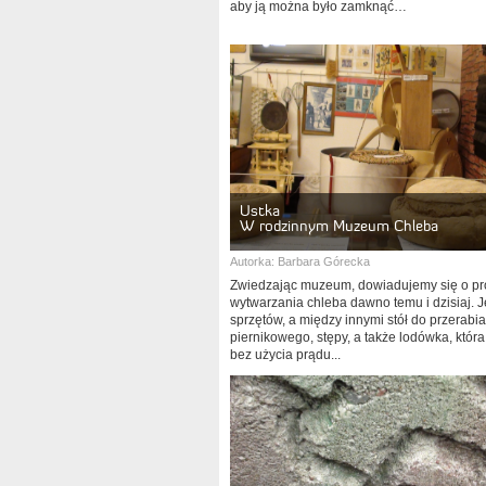
aby ją można było zamknąć…
Ustka
W rodzinnym Muzeum Chleba
Autorka:
Barbara Górecka
Zwiedzając muzeum, dowiadujemy się o pr
wytwarzania chleba dawno temu i dzisiaj. J
sprzętów, a między innymi stół do przerabia
piernikowego, stępy, a także lodówka, która
bez użycia prądu...