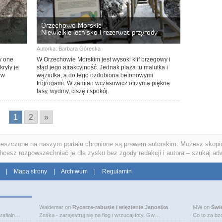
Orzechowo Morskie
Niewielkie letnisko i rezerwat przyrody
Autorka:
Barbara Górecka
y one
W Orzechowie Morskim jest wysoki klif brzegowy i
ryły je
stąd jego atrakcyjność. Jednak plaża tu malutka i
ów
wąziutka, a do tego ozdobiona betonowymi
trójrogami. W zamian wczasowicz otrzyma piękne
lasy, wydmy, ciszę i spokój.
1
2
»
ieszczone na naszym portalu chronione są prawem autorskim. Możesz skopio
chcesz rozpowszechniać je dla zysku bez zgody redakcji i autora – szukaj ad
|
Mapa strony
|
Archiwum
|
Regulamin
Waldemar
on
Rycerze-rabusie i więzienie Janosika
MW
on
Świ
rafialn…
Zośka - zarejestruj się na flog i wrzucaj foty. Gw…
Co to za bz