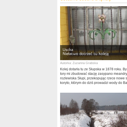
Ustka
Niełatwo dotrzeć tu koleją
Autorka:
Zuzanna Grabska
Kolej dotarła tu ze Słupska w 1878 roku. B
tory mi zbudować stację zasypano meandry
rozlewiska Słupi, przekopując rzece nowe 
koryto, którym do dziś prowadzi wody do Ba