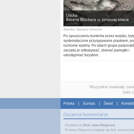
Ustka
Bateria Blüchera w zimowej szacie
Autorka:
Barbara Górecka
Po opuszczeniu bunkrów przez wojsko, był
systematycznie przysypywane piaskiem, pok
ruchome wydmy. Po latach grupa pasjonat
zaczęła je odkopywać, zbierać pamiątki i
udostępniać turystom.
Wszystkie materiały zam
Jeśli 
Polska
|
Europa
|
Świat
|
Kontakt
Ostatnie komentarze
Zuzanna
on
Dom Jana Długosza
W domu Długosza znajduje się dziś muzeum pa