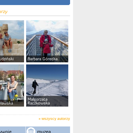
orzy
udziński
Barbara Górecka
Małgorzata
uławska
Raczkowska
»
wszyscy autorzy
ywnie
muzea