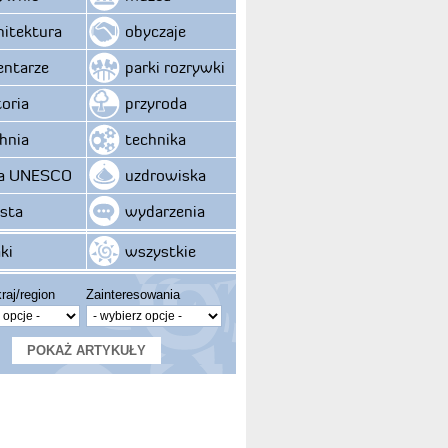
hitektura
obyczaje
ntarze
parki rozrywki
toria
przyroda
hnia
technika
ta UNESCO
uzdrowiska
sta
wydarzenia
ki
wszystkie
raj/region
Zainteresowania