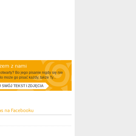
azem z nami
otwarty? Bo jego pisanie nigdy się nie
Bo może go pisać każdy, także Ty...
J SWÓJ TEKST I ZDJĘCIA
as na Facebooku