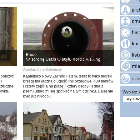
arc
cme
his
kuc
lis
Rowy
W stronę Ustki w stylu nordic walking
mia
Autorka:
Anna Ochremiak
y położyć
Kąpielisko Rowy Zachód (latem, teraz to tylko morski
szla
 i
brzeg) ma łączną długość linii brzegowej 400 metrów
sztuczne
i cztery zejścia na plażę. I cztery osoby (jedną z
łtyku.
psem) udało mi się spotkać na tym odcinku. Dalej nie
Wybierz k
było już nikogo...