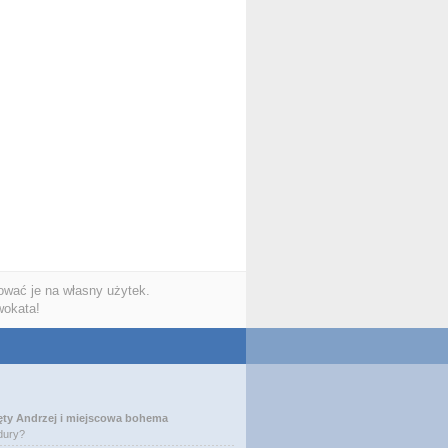
wać je na własny użytek.
wokata!
ęty Andrzej i miejscowa bohema
dury?