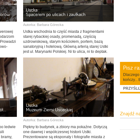
Ustka
Torów
Spacerem po ulicach i zaułkach
Autorka:
Barbara Górecka
owerowej
Ustka wschodnia to część miasta z fragmentami
podarzom
starej rybackiej osady, promenadą, częścią
. Prowadzi
uzdrowiskową, starym kościołem, portem, bazą
zowo-
sanatoryjną i hotelową. Główną arterią starej Ustki
jest ul. Marynarki Polskiej. Ni to ulica, ni to deptak.
Pisz r
Dlaczego 
kończy... 
PRZYŚLI
Ustka
iół…
Muzeum Ziemi Usteckiej
Znajdź n
Autorka:
Barbara Górecka
bo ledwie
Piękny to budynek, a zbiory ma pokaźne. Dotyczą
ili
one dawnej i współczesnej historii Ustki.
u bramy,
Prezentowane są eksponaty i fotografie miasta z