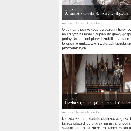
Ustka
W poszukiwaniu Szlaku Zwiniętych 
Autorka:
Barbara Górecka
Oryginalny pomysł poprowadzenia trasy r
na starych nasypach, wpadł do głowy gos
gminy Ustka. I oni pierwsi zrobili taką trasę
terenem o unikatowych walorach krajobra
przyrodniczych.
Ustka
Trzeba się spieszyć, by zwiedzić kośc
Autorka:
Barbara Górecka
Nie zdążyłam dokładnie obejrzeć wnętrza, 
ksiądz odszedł od ołtarza, ministranci pogas
światła. Organista zniecierpliwiony czekał 