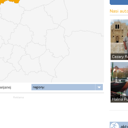
Nasi aut
Cezary R
regiony:
zwijanej
Halina P
akt